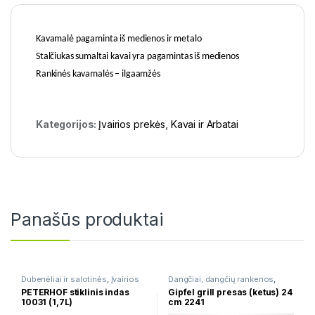
Kavamalė pagaminta iš medienos ir metalo
Stalčiukas sumaltai kavai yra pagamintas iš medienos
Rankinės kavamalės – ilgaamžės
Kategorijos:
Įvairios prekės
,
Kavai ir Arbatai
Panašūs produktai
Dubenėliai ir salotinės
,
Įvairios
Dangčiai, dangčių rankenos
,
prekės
Grilio keptuvės
,
Įvairios prekės
,
PETERHOF stiklinis indas
Gipfel grill presas (ketus) 24
Špižinės keptuvės
10031 (1,7L)
cm 2241