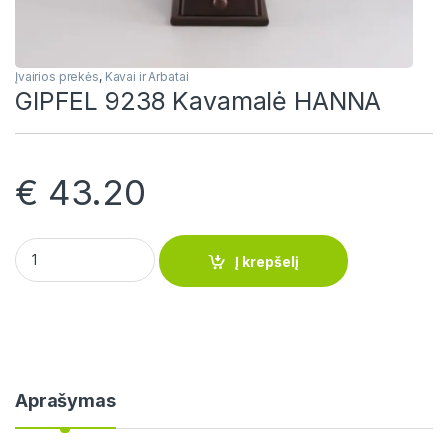
Įvairios prekės
,
Kavai ir Arbatai
GIPFEL 9238 Kavamalė HANNA
€
43.20
GIPFEL 9238 Kavamalė HANNA quantity
Į krepšelį
Aprašymas