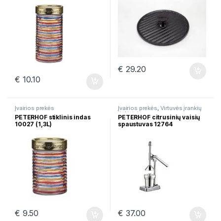
€
29.20
€
10.10
Įvairios prekės
Įvairios prekės
,
Virtuvės įrankių
rinkiniai
PETERHOF stiklinis indas
PETERHOF citrusinių vaisių
10027 (1,3L)
spaustuvas 12764
€
9.50
€
37.00