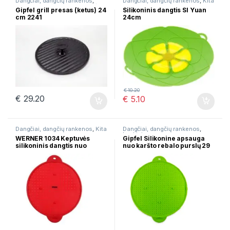
Dangčiai, dangčių rankenos
,
Dangčiai, dangčių rankenos
,
Kita
Grilio keptuvės
,
Įvairios prekės
,
Gipfel grill presas (ketus) 24
Silikoninis dangtis SI Yuan
Špižinės keptuvės
cm 2241
24cm
€
10.20
€
29.20
€
5.10
Dangčiai, dangčių rankenos
,
Kita
Dangčiai, dangčių rankenos
,
Įrankiai
WERNER 1034 Keptuvės
Gipfel Silikonine apsauga
silikoninis dangtis nuo
nuo karšto rebalo purslų 29
riebalų taškymosi 28 cm
cm 2638