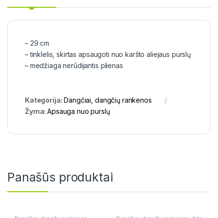
– 29 cm
– tinklelis, skirtas apsaugoti nuo karšto aliejaus purslų
– medžiaga nerūdijantis plienas
Kategorija:
Dangčiai, dangčių rankenos
Žyma:
Apsauga nuo purslų
Panašūs produktai