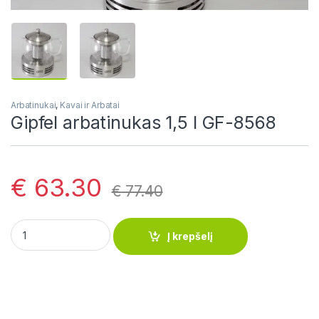
Arbatinukai
,
Kavai ir Arbatai
Gipfel arbatinukas 1,5 l GF-8568
€
63.30
€
77.40
Gipfel arbatinukas 1,5 l GF-8568 quantity
Į krepšelį