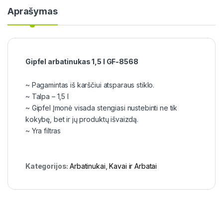
Aprašymas
Gipfel arbatinukas 1,5 l GF-8568
~ Pagamintas iš karščiui atsparaus stiklo.
~ Talpa – 1,5 l
~ Gipfel Įmonė visada stengiasi nustebinti ne tik
kokybę, bet ir jų produktų išvaizdą.
~ Yra filtras
Kategorijos:
Arbatinukai
,
Kavai ir Arbatai