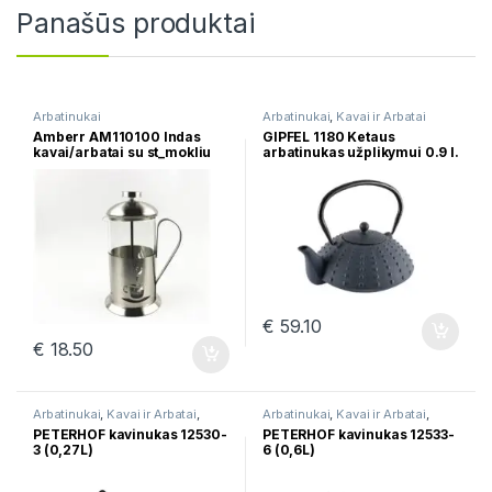
Panašūs produktai
Arbatinukai
Arbatinukai
,
Kavai ir Arbatai
Amberr AM110100 Indas
GIPFEL 1180 Ketaus
kavai/arbatai su st_mokliu
arbatinukas užplikymui 0.9 l.
Amberr 1000ml
€
59.10
€
18.50
Arbatinukai
,
Kavai ir Arbatai
,
Arbatinukai
,
Kavai ir Arbatai
,
Kavinukai
Kavinukai
PETERHOF kavinukas 12530-
PETERHOF kavinukas 12533-
3 (0,27L)
6 (0,6L)