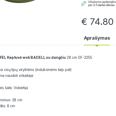
€
74.80
Aprašymas
FEL Keptuvė wok BADELL su dangčiu
28 cm GF-2255
ka visų tipų viryklėms (indukcinėms taip pat)
ima naudoti orkaitėje
ės šalis: Vokietija
rsmuo: 28 cm
štis: 8 cm