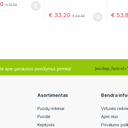
00
€
12.00
€
33.20
€
53.
€
43.40
site apie geriausius pasiūlymus pirmieji!
[mc4wp_form id=
Asortimentas
Bendra info
Puodų rinkiniai
Virtuvės reikm
Puodai
Apie mus
Keptuvės
Privatumo poli