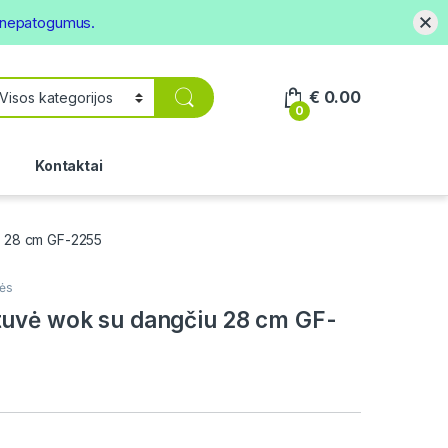
s nepatogumus.
€
0.00
0
.
Kontaktai
u 28 cm GF-2255
ės
uvė wok su dangčiu 28 cm GF-