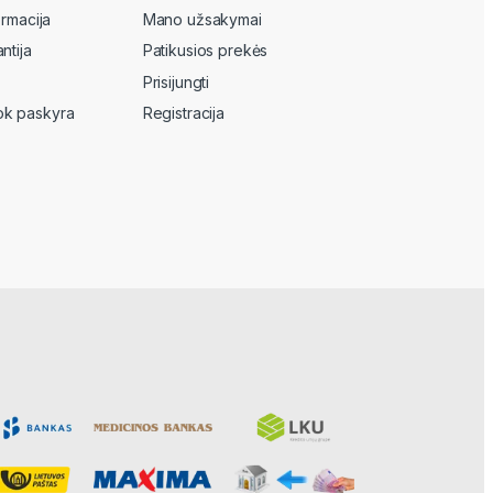
ormacija
Mano užsakymai
ntija
Patikusios prekės
Prisijungti
k paskyra
Registracija