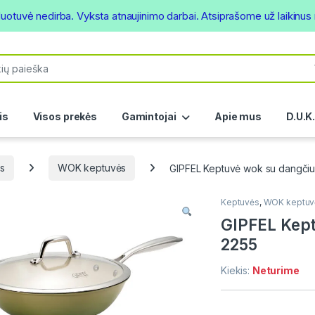
duotuvė nedirba. Vyksta atnaujinimo darbai. Atsiprašome už laikinu
or:
is
Visos prekės
Gamintojai
Apie mus
D.U.K
s
WOK keptuvės
GIPFEL Keptuvė wok su dangči
Keptuvės
,
WOK keptuv
GIPFEL Kept
2255
Kiekis:
Neturime