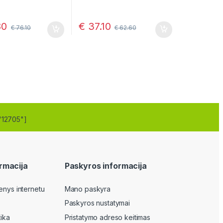
80
€
37.10
€
76.10
€
62.60
"12705"]
rmacija
Paskyros informacija
enys internetu
Mano paskyra
Paskyros nustatymai
tika
Pristatymo adreso keitimas