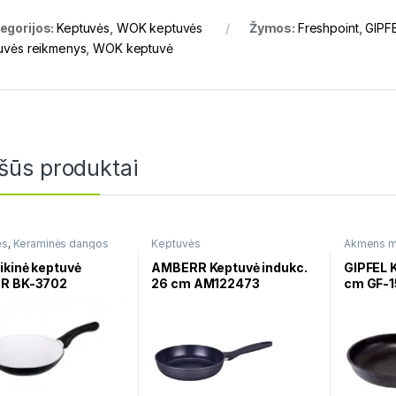
egorijos:
Keptuvės
,
WOK keptuvės
Žymos:
Freshpoint
,
GIPF
tuvės reikmenys
,
WOK keptuvė
šūs produktai
ės
,
Keraminės dangos
Keptuvės
Akmens m
ės
Keptuvės
kinė keptuvė
AMBERR Keptuvė indukc.
GIPFEL 
R BK-3702
26 cm AM122473
cm GF-1