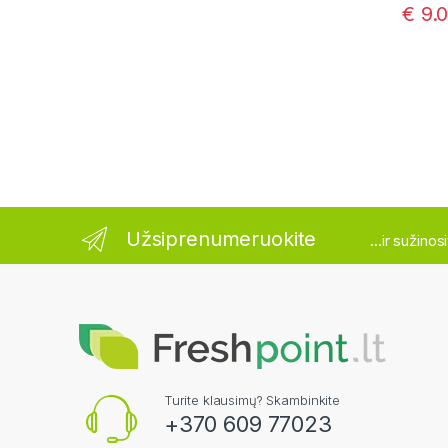
€
9.
Užsiprenumeruokite
...ir sužino
Turite klausimų? Skambinkite
+370 609 77023