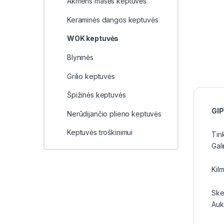
Akmens masės keptuvės
Keraminės dangos keptuvės
WOK keptuvės
Blyninės
Grilio keptuvės
Špižinės keptuvės
GIP
Nerūdijančio plieno keptuvės
Keptuvės troškinimui
Tin
Gal
Kilm
Ske
Auk