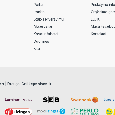
Peiliai
Pristatymo inf
Įrankiai
Grąžinimo gara
Stalo serveravimui
D.U.K.
Aksesuarai
Mūsų Faceboo
Kavai ir Arbatai
Kontaktai
Duoninės
Kita
art
| Draugai
Grillkepsnines.lt