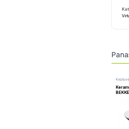
Kat
Vir
Pana
Keptuv
keptuv
Kerami
BEKKE