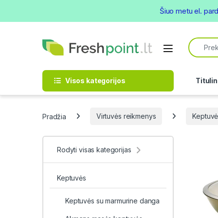
Šiuo metu el. par
Skip to navigation
Skip to content
Search f
Open
Visos kategorijos
Titulin
Pradžia
Virtuvės reikmenys
Keptuvė
Rodyti visas kategorijas
Keptuvės
Keptuvės su marmurine danga