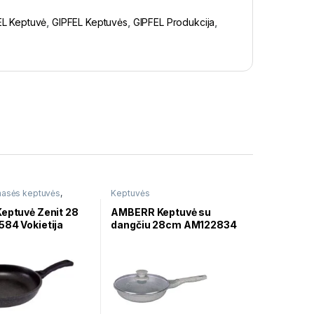
EL Keptuvė
,
GIPFEL Keptuvės
,
GIPFEL Produkcija
,
asės keptuvės
,
Keptuvės
Keptuvė Zenit 28
AMBERR Keptuvė su
584 Vokietija
dangčiu 28cm AM122834