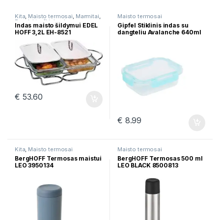
Kita
,
Maisto termosai
,
Marmitai
,
Maisto termosai
Puodai troškinimui
Indas maisto šildymui EDEL
Gipfel Stiklinis indas su
HOFF 3,2L EH-8521
dangteliu Avalanche 640ml
50976
€
53.60
€
8.99
Kita
,
Maisto termosai
Maisto termosai
BergHOFF Termosas maistui
BergHOFF Termosas 500 ml
LEO 3950134
LEO BLACK 8500813