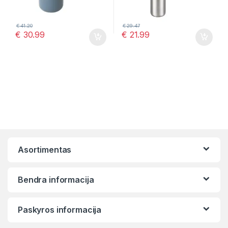
€
41.20
€
29.47
€
30.99
€
21.99
Asortimentas
Bendra informacija
Paskyros informacija