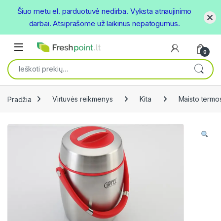
Šiuo metu el. parduotuvė nedirba. Vyksta atnaujinimo
darbai. Atsiprašome už laikinus nepatogumus.
Skip to navigation
Skip to content
Open
0
Ieškoti:
Pradžia
Virtuvės reikmenys
Kita
Maisto termo