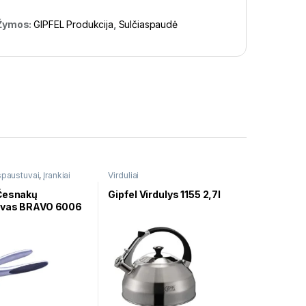
Žymos:
GIPFEL Produkcija
,
Sulčiaspaudė
paustuvai
,
Įrankiai
Virduliai
Česnakų
Gipfel Virdulys 1155 2,7l
uvas BRAVO 6006