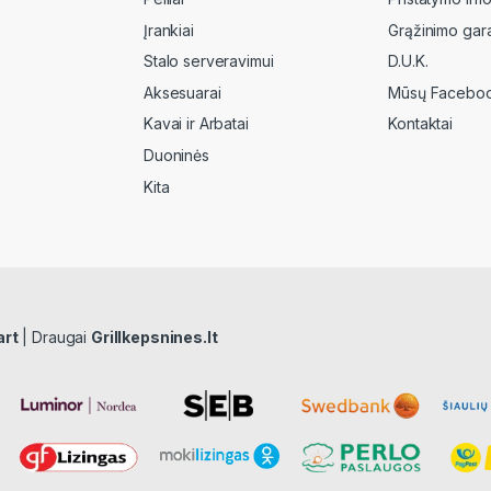
Įrankiai
Grąžinimo gara
Stalo serveravimui
D.U.K.
Aksesuarai
Mūsų Faceboo
Kavai ir Arbatai
Kontaktai
Duoninės
Kita
art
| Draugai
Grillkepsnines.lt