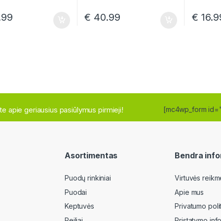
.99
€
40.99
€
16.9
site apie geriausius pasiūlymus pirmieji!
[mc4wp_form id=
Asortimentas
Bendra info
Puodų rinkiniai
Virtuvės reikm
Puodai
Apie mus
Keptuvės
Privatumo poli
Peiliai
Pristatymo inf