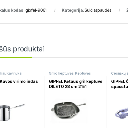
kalus kodas:
gipfel-9061
Kategorija:
Sulčiaspaudės
šūs produktai
ukai
,
Kavinukai
Grilio keptuvės
,
Keptuvės
Česnakų s
 Kavos virimo indas
GIPFEL Ketaus gril keptuvė
GIPFEL 
DILETO 28 cm 2151
spaust