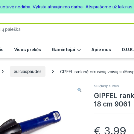
duotuvė nedirba. Vyksta atnaujinimo darbai. Atsiprašome už laikinu
or:
is
Visos prekės
Gamintojai
Apie mus
D.U.K
Sulčiaspaudės
GIPFEL rankinė citrusinių vaisių sulči
Sulčiaspaudės
GIPFEL ranki
18 cm 9061
€
3.99