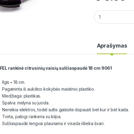
GIPFEL rankinė citr
Aprašymas
FEL rankinė citrusinių vaisių sulčiaspaudė 18 cm 9061
Ilgis
–
18 cm.
Pagaminta iš aukštos kokybės maistinio plastiko.
Medžiaga: plastikas.
Spalva: mėlyna su juoda.
Nereikia elektros, todėl sultis galėsite išspausti bet kur ir bet kada.
Tvirta, patogi rankena su kilpa.
Sulčiaspaudė lengvai plaunama ir visada išlieka švari.