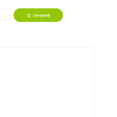
usinių vaisių sulčiaspaudė 18 cm 9061 quantity
Į krepšelį