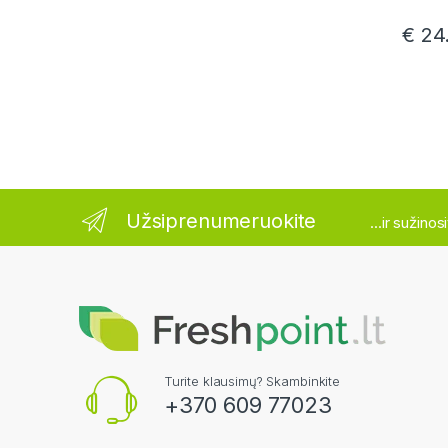
€
24
Užsiprenumeruokite
...ir sužino
Turite klausimų? Skambinkite
+370 609 77023