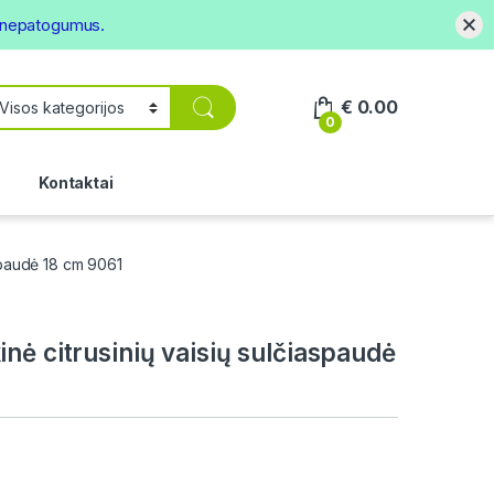
s nepatogumus.
€
0.00
0
.
Kontaktai
aspaudė 18 cm 9061
nė citrusinių vaisių sulčiaspaudė