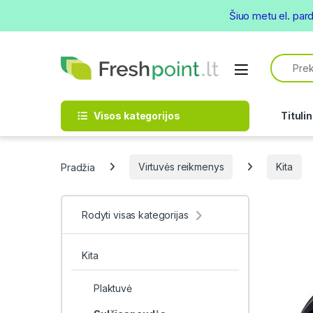
Šiuo metu el. par
Skip to navigation
Skip to content
Search f
Open
Visos kategorijos
Titulin
Pradžia
Virtuvės reikmenys
Kita
Rodyti visas kategorijas
Kita
Plaktuvė