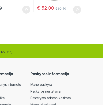
€
52.00
9
€
60.40
"12705"]
rmacija
Paskyros informacija
enys internetu
Mano paskyra
Paskyros nustatymai
tika
Pristatymo adreso keitimas
ormacija
Mano užsakymai