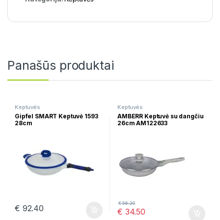
Panašūs produktai
Keptuvės
Keptuvės
Gipfel SMART Keptuvė 1593
AMBERR Keptuvė su dangčiu
28cm
26cm AM122633
€
56.20
€
92.40
€
34.50