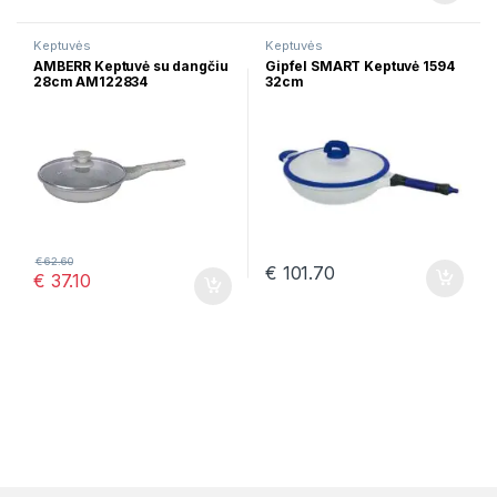
Keptuvės
Keptuvės
AMBERR Keptuvė su dangčiu
Gipfel SMART Keptuvė 1594
28cm AM122834
32cm
€
62.60
€
101.70
€
37.10