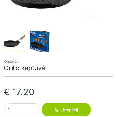
Keptuvės
Grilio keptuvė
€
17.20
Grilio keptuvė quantity
Į krepšelį