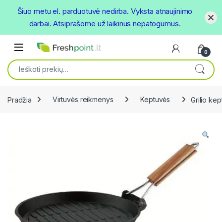
Šiuo metu el. parduotuvė nedirba. Vyksta atnaujinimo
darbai. Atsiprašome už laikinus nepatogumus.
Skip to navigation
Skip to content
Open
0
Ieškoti:
Pradžia
Virtuvės reikmenys
Keptuvės
Grilio ke