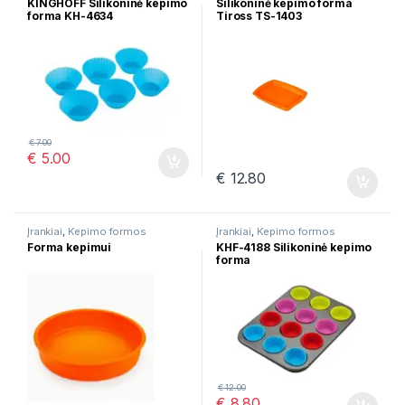
KINGHOFF Silikoninė kepimo
Silikoninė kepimo forma
forma KH-4634
Tiross TS-1403
€
7.00
€
5.00
€
12.80
Įrankiai
,
Kepimo formos
Įrankiai
,
Kepimo formos
Forma kepimui
KHF-4188 Silikoninė kepimo
forma
€
12.00
€
8.80