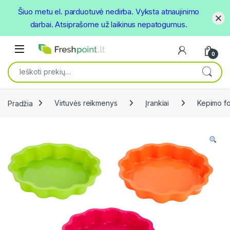
Šiuo metu el. parduotuvė nedirba. Vyksta atnaujinimo
darbai. Atsiprašome už laikinus nepatogumus.
Skip to navigation
Skip to content
Open
0
Ieškoti:
Pradžia
Virtuvės reikmenys
Įrankiai
Kepimo f