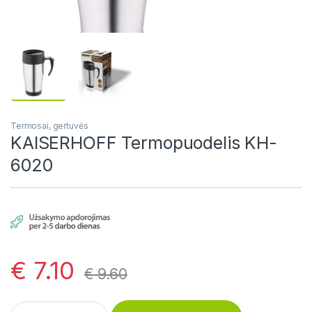
Termosai, gertuvės
KAISERHOFF Termopuodelis KH-
6020
€
7.10
€
9.60
KAISERHOFF Termopuodelis KH-6020 quantity