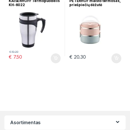
KAISERHOFF Termopuodelis
PETERHOF maisto termosas,
KH-6022
priešpiečių dėžutė
€
10.20
€
7.50
€
20.30
Asortimentas