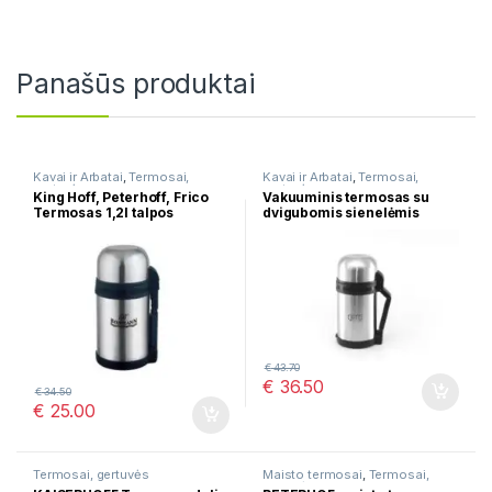
Panašūs produktai
Kavai ir Arbatai
,
Termosai,
Kavai ir Arbatai
,
Termosai,
gertuvės
gertuvės
King Hoff, Peterhoff, Frico
Vakuuminis termosas su
Termosas 1,2l talpos
dvigubomis sienelėmis
Gipfel 8267
€
43.70
€
36.50
€
34.50
€
25.00
Termosai, gertuvės
Maisto termosai
,
Termosai,
gertuvės