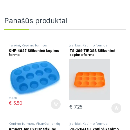
Panašūs produktai
Įrankiai
,
Kepimo formos
Įrankiai
,
Kepimo formos
KHF-4647 Silikoninė kepimo
TS-369 TIROSS Silikoninė
forma
kepimo forma
€
7.50
€
5.50
€
7.25
Kepimo formos
,
Virtuvės įrankių
Įrankiai
,
Kepimo formos
rinkiniai
Amberr AM160132 Stiklinė
PH-12841 Silikoninė kepimo