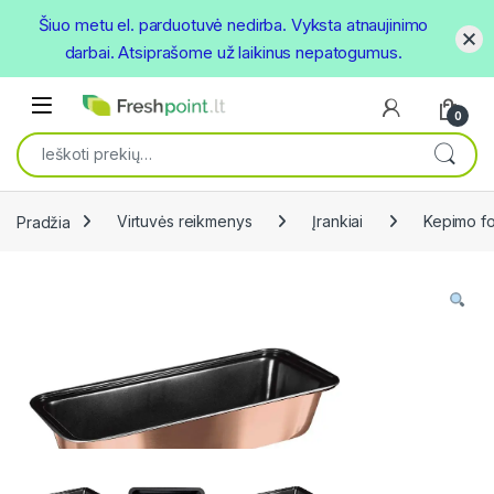
Šiuo metu el. parduotuvė nedirba. Vyksta atnaujinimo
darbai. Atsiprašome už laikinus nepatogumus.
Skip to navigation
Skip to content
Open
0
Ieškoti:
Pradžia
Virtuvės reikmenys
Įrankiai
Kepimo f