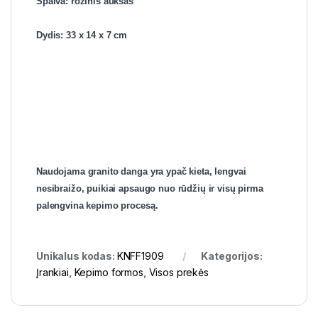
Spalva: rožinis auksas
Dydis: 33 x 14 x 7 cm
Naudojama granito danga yra ypač kieta, lengvai
nesibraižo, puikiai apsaugo nuo rūdžių ir visų pirma
palengvina kepimo procesą.
Unikalus kodas:
KNFF1909
Kategorijos:
Įrankiai
,
Kepimo formos
,
Visos prekės