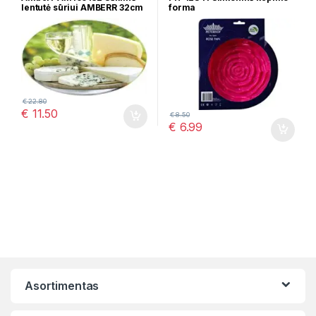
lentutė sūriui AMBERR 32cm
forma
€
22.80
€
11.50
€
8.50
€
6.99
Asortimentas