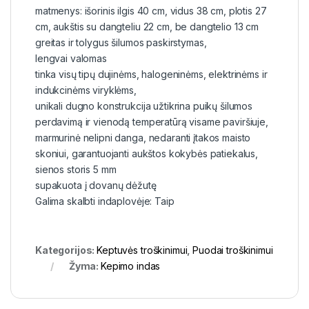
matmenys: išorinis ilgis 40 cm, vidus 38 cm, plotis 27
cm, aukštis su dangteliu 22 cm, be dangtelio 13 cm
greitas ir tolygus šilumos paskirstymas,
lengvai valomas
tinka visų tipų dujinėms, halogeninėms, elektrinėms ir
indukcinėms viryklėms,
unikali dugno konstrukcija užtikrina puikų šilumos
perdavimą ir vienodą temperatūrą visame paviršiuje,
marmurinė nelipni danga, nedaranti įtakos maisto
skoniui, garantuojanti aukštos kokybės patiekalus,
sienos storis 5 mm
supakuota į dovanų dėžutę
Galima skalbti indaplovėje: Taip
Kategorijos:
Keptuvės troškinimui
,
Puodai troškinimui
Žyma:
Kepimo indas