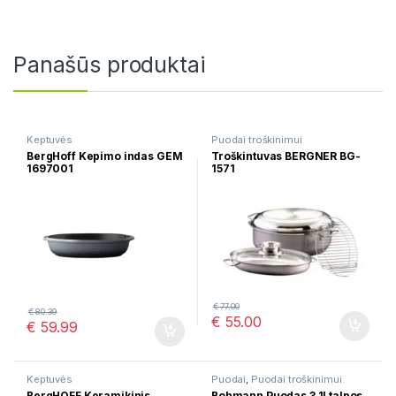
Panašūs produktai
Keptuvės
Puodai troškinimui
BergHoff Kepimo indas GEM
Troškintuvas BERGNER BG-
1697001
1571
€
77.00
€
80.39
€
55.00
€
59.99
Keptuvės
Puodai
,
Puodai troškinimui
BergHOFF Keramikinis
Bohmann Puodas 3,1l talpos