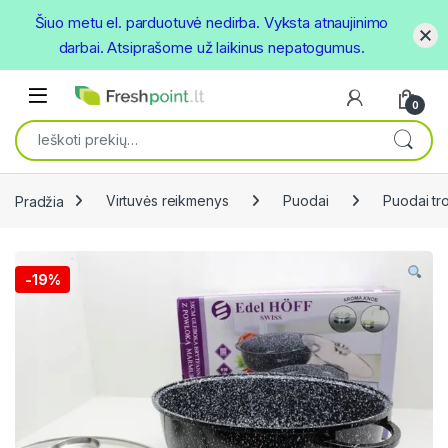
Šiuo metu el. parduotuvė nedirba. Vyksta atnaujinimo
darbai. Atsiprašome už laikinus nepatogumus.
Skip to navigation
Skip to content
Open
0
Ieškoti:
Pradžia
Virtuvės reikmenys
Puodai
Puodai tr
-
19%