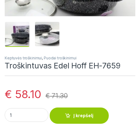
Keptuvės troškinimui
,
Puodai troškinimui
Troškintuvas Edel Hoff EH-7659
€
58.10
€
71.30
Troškintuvas Edel Hoff EH-7659 quantity
Į krepšelį