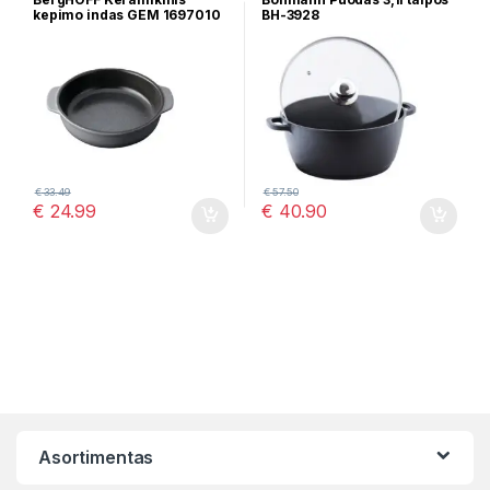
kepimo indas GEM 1697010
BH-3928
€
33.49
€
57.50
€
24.99
€
40.90
Asortimentas