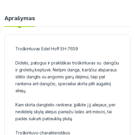
Aprašymas
Troškintuvas Edel Hoff EH-7659
Didelis, patogus ir praktiškas troškintuvas su dangčiu
ir grotelių keptuvė. Nelipni danga, karščiui atsparaus
stiklo dangtis su angomis garų išėjimui, taip pat
rankena ant dangčio, specialiai skirta pilti augalinį
aliejų.
Kam skirta dangtelio rankena: įpilkite į jį aliejaus, per
nedidelę skylę aliejus pamažu lašės ant mėsos, tai
padės sukurti patrauklią plutą.
Troškintuvo charakteristikos