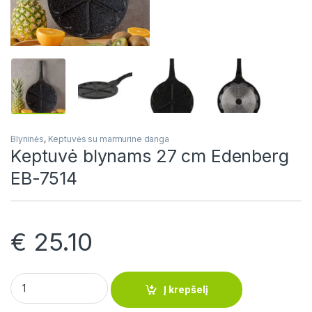
Blyninės
,
Keptuvės su marmurine danga
Keptuvė blynams 27 cm Edenberg
EB-7514
€
25.10
Keptuvė blynams 27 cm Edenberg EB-7514 quantity
Į krepšelį