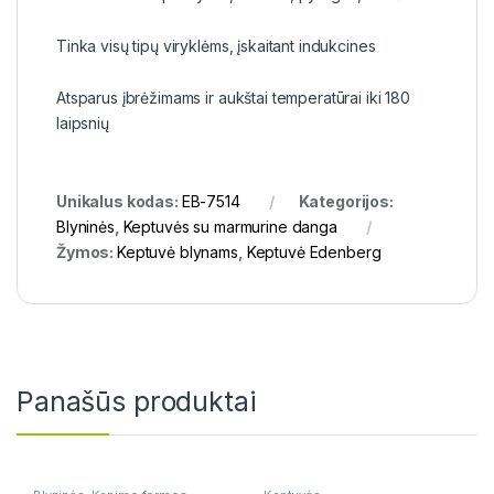
Tinka visų tipų viryklėms, įskaitant indukcines
Atsparus įbrėžimams ir aukštai temperatūrai iki 180
laipsnių
Unikalus kodas:
EB-7514
Kategorijos:
Blyninės
,
Keptuvės su marmurine danga
Žymos:
Keptuvė blynams
,
Keptuvė Edenberg
Panašūs produktai