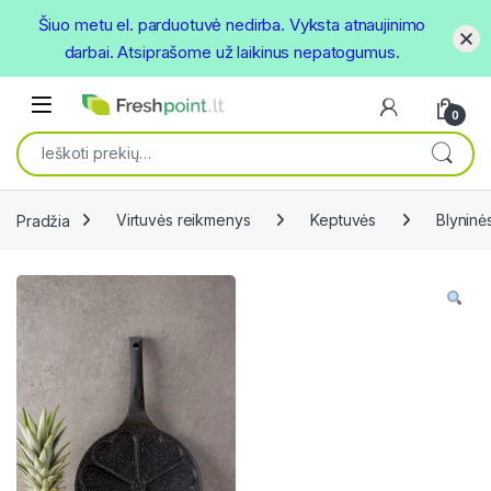
Šiuo metu el. parduotuvė nedirba. Vyksta atnaujinimo
darbai. Atsiprašome už laikinus nepatogumus.
Skip to navigation
Skip to content
Open
0
Ieškoti:
Pradžia
Virtuvės reikmenys
Keptuvės
Blyninė