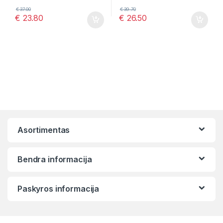
€
37.00
€
39.70
€
23.80
€
26.50
Asortimentas
Bendra informacija
Paskyros informacija