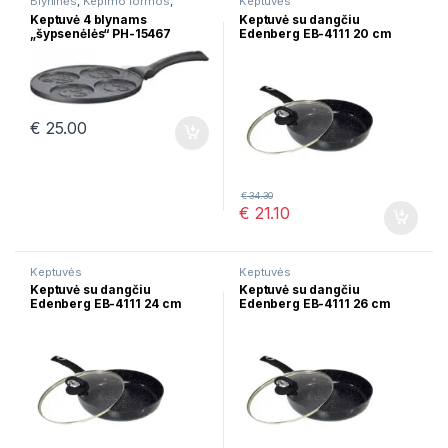
Blyninės
,
Kepimo formos
,
Keptuvės
Keptuvės
Keptuvė 4 blynams
Keptuvė su dangčiu
„šypsenėlės“ PH-15467
Edenberg EB-4111 20 cm
€
25.00
€
34.30
€
21.10
Keptuvės
Keptuvės
Keptuvė su dangčiu
Keptuvė su dangčiu
Edenberg EB-4111 24 cm
Edenberg EB-4111 26 cm