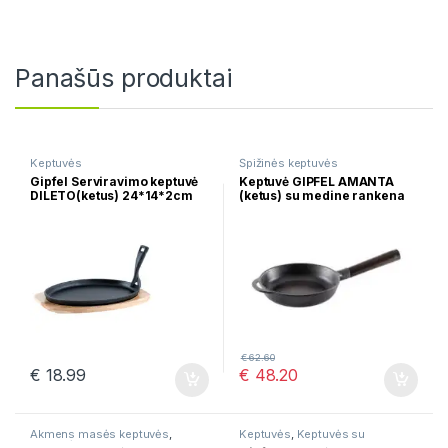
Panašūs produktai
Keptuvės
Špižinės keptuvės
Gipfel Serviravimo keptuvė
Keptuvė GIPFEL AMANTA
DILETO(ketus) 24*14*2cm
(ketus) su medine rankena
2152
24*4,8cm 2250
€
62.60
€
18.99
€
48.20
Akmens masės keptuvės
,
Keptuvės
,
Keptuvės su
Keptuvės
marmurine danga