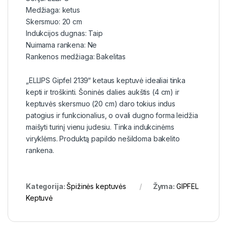
Medžiaga: ketus
Skersmuo: 20 cm
Indukcijos dugnas: Taip
Nuimama rankena: Ne
Rankenos medžiaga: Bakelitas
„ELLIPS Gipfel 2139“ ketaus keptuvė idealiai tinka
kepti ir troškinti. Šoninės dalies aukštis (4 cm) ir
keptuvės skersmuo (20 cm) daro tokius indus
patogius ir funkcionalius, o ovali dugno forma leidžia
maišyti turinį vienu judesiu. Tinka indukcinėms
viryklėms. Produktą papildo nešildoma bakelito
rankena.
Kategorija:
Špižinės keptuvės
Žyma:
GIPFEL
Keptuvė