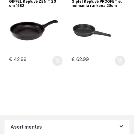
GIPFEL Keptuvė ZENIT 20
Gipfel Keptuvė PROOFET su
cm 1582
nuimama rankena 28cm
€
42.99
€
62.99
Asortimentas