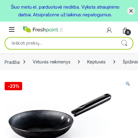
Šiuo metu el. parduotuvė nedirba. Vyksta atnaujinimo
darbai. Atsiprašome už laikinus nepatogumus.
Skip to navigation
Skip to content
Open
0
Ieškoti:
Pradžia
Virtuvės reikmenys
Keptuvės
Špižinė
-
23%