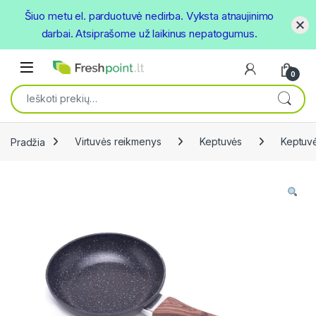
Šiuo metu el. parduotuvė nedirba. Vyksta atnaujinimo
darbai. Atsiprašome už laikinus nepatogumus.
Skip to navigation
Skip to content
Open
0
Ieškoti:
Pradžia
Virtuvės reikmenys
Keptuvės
Keptuv