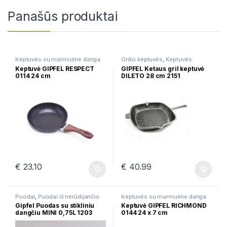
Panašūs produktai
Keptuvės su marmurine danga
Grilio keptuvės
,
Keptuvės
Keptuvė GIPFEL RESPECT
GIPFEL Ketaus gril keptuvė
0114 24 cm
DILETO 28 cm 2151
€
23.10
€
40.99
Puodai
,
Puodai iš nerūdijančio
Keptuvės su marmurine danga
plieno
Gipfel Puodas su stikliniu
Keptuvė GIPFEL RICHMOND
dangčiu MINI 0,75L 1203
0144 24 x 7 cm