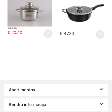
€
22.99
€
20.40
€
47.30
Asortimentas
Bendra informacija