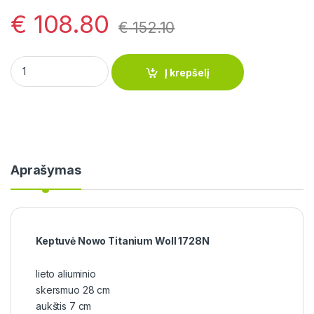
€
108.80
€
152.10
Keptuvė Nowo Titanium Woll 1728N quantity
Į krepšelį
Aprašymas
Keptuvė Nowo Titanium Woll 1728N
lieto aliuminio
skersmuo 28 cm
aukštis 7 cm