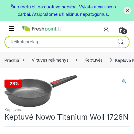
Šiuo metu el. parduotuvė nedirba. Vyksta atnaujinimo
darbai. Atsiprašome už laikinus nepatogumus.
Skip to navigation
Skip to content
Open
0
Ieškoti:
Pradžia
Virtuvės reikmenys
Keptuvės
Keptuvė 
-
28%
Keptuvės
Keptuvė Nowo Titanium Woll 1728N