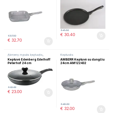
€
41.50
€
30.40
€
57.50
€
32.70
Akmens masės keptuvės
,
Keptuvės
Keptuvės
,
Keraminės dangos
Keptuvė Edenberg Edelhoff
AMBERR Keptuvė su dangčiu
keptuvės
Peterhof 24 cm
24cm AM122432
€
32.00
€
23.00
€
49.90
€
32.00