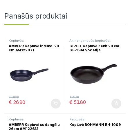
Panašūs produktai
Keptuvės
Akmens masės keptuvės
,
Keptuvės
AMBERR Keptuvė indukc. 20
GIPFEL Keptuvė Zenit 28 cm
cm AM122071
GF-1584 Vokietija
€
33.20
€
76.10
€
26.90
€
53.80
Keptuvės
Keptuvės
AMBERR Keptuvė su dangčiu
Keptuvė BOHMANN BH-1009
26cm AM122633