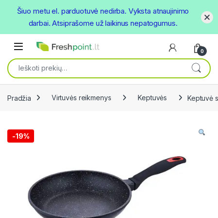
Šiuo metu el. parduotuvė nedirba. Vyksta atnaujinimo
darbai. Atsiprašome už laikinus nepatogumus.
Skip to navigation
Skip to content
Open
0
Ieškoti:
Pradžia
Virtuvės reikmenys
Keptuvės
Keptuvė 
-
19%