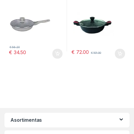
€
56.20
€
72.00
€
34.50
€
101.00
Asortimentas