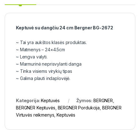
Keptuvė su dangčiu 24 cm Bergner BG-2672
~ Tai yra aukštos klasės produktas.
~ Matmenys – 24×4.5cm
~ Lengva valyti.
~ Marmurinė neprisvylanti danga
~ Tinka visiems virykių tipas
~ Galima plauti indaplovėjė.
Kategorija:
Keptuvės
Žymos:
BERGNER
,
BERGNER Keptuvės
,
BERGNER Pordukcija
,
BERGNER
Virtuvės reikmenys
,
Keptuvės