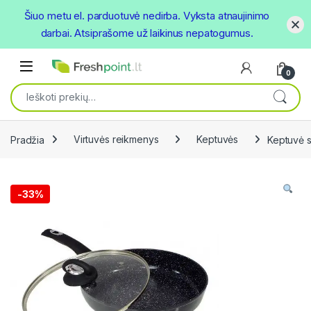
Šiuo metu el. parduotuvė nedirba. Vyksta atnaujinimo
darbai. Atsiprašome už laikinus nepatogumus.
Skip to navigation
Skip to content
Open
0
Ieškoti:
Pradžia
Virtuvės reikmenys
Keptuvės
Keptuvė 
-
33%