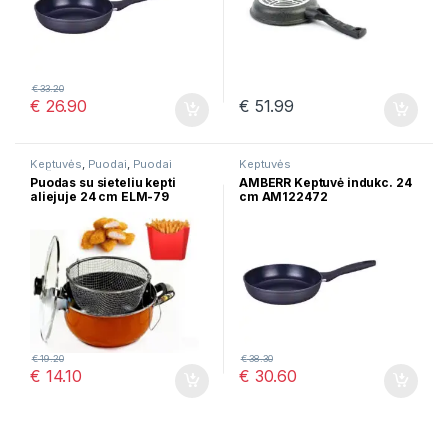
€
33.20
€
26.90
€
51.99
Keptuvės
,
Puodai
,
Puodai
Keptuvės
troškinimui
Puodas su sieteliu kepti
AMBERR Keptuvė indukc. 24
aliejuje 24 cm ELM-79
cm AM122472
€
19.20
€
38.30
€
14.10
€
30.60