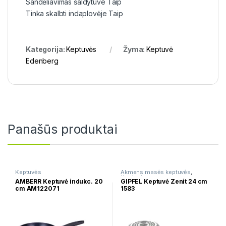
Sandėliavimas šaldytuve Taip
Tinka skalbti indaplovėje Taip
Kategorija:
Keptuvės
Žyma:
Keptuvė
Edenberg
Panašūs produktai
Keptuvės
Akmens masės keptuvės
,
Keptuvės
AMBERR Keptuvė indukc. 20
GIPFEL Keptuvė Zenit 24 cm
cm AM122071
1583