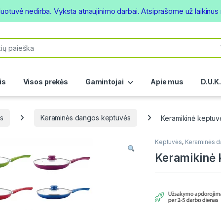
duotuvė nedirba. Vyksta atnaujinimo darbai. Atsiprašome už laikinu
or:
is
Visos prekės
Gamintojai
Apie mus
D.U.K
s
Keraminės dangos keptuvės
Keramikinė keptu
Keptuvės
,
Keraminės d
Keramikinė