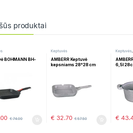
šūs produktai
ės
Keptuvės
Keptuvės
troškinimu
vė BOHMANN BH-
AMBERR Keptuvė
AMBERR
kepsniams 28*28 cm
6,5l 28
.00
€
32.70
€
43.
€
74.00
€
57.50