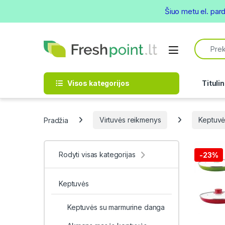
Šiuo metu el. par
Skip to navigation
Skip to content
Search f
Open
Visos kategorijos
Titulin
Pradžia
Virtuvės reikmenys
Keptuvė
Rodyti visas kategorijas
-
23%
Keptuvės
Keptuvės su marmurine danga