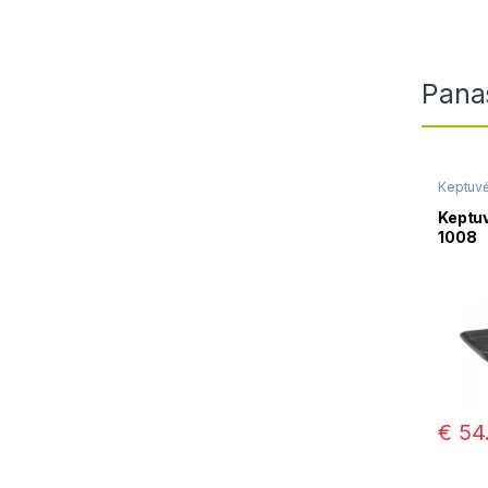
Pana
Keptuv
Keptu
1008
€
54