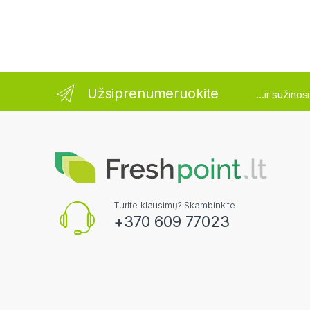
Užsiprenumeruokite
...ir sužino
Turite klausimų? Skambinkite
+370 609 77023