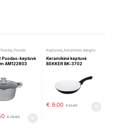
,
Puodai
,
Puodai
Keptuvės
,
Keraminės dangos
i
keptuvės
 Puodas-keptuvė
Keramikinė keptuvė
cm AM122803
BEKKER BK-3702
€
9.00
€
12.00
40
€
76.60