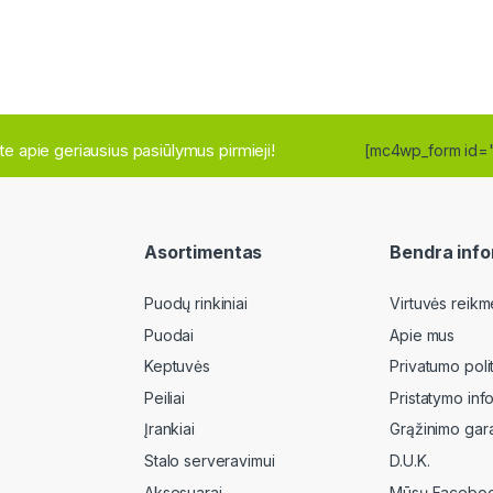
site apie geriausius pasiūlymus pirmieji!
[mc4wp_form id=
Asortimentas
Bendra info
Puodų rinkiniai
Virtuvės reikm
Puodai
Apie mus
Keptuvės
Privatumo poli
Peiliai
Pristatymo inf
Įrankiai
Grąžinimo gara
Stalo serveravimui
D.U.K.
Aksesuarai
Mūsų Faceboo