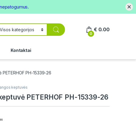
s nepatogumus.
€
0.00
0
.
Kontaktai
vė PETERHOF PH-15339-26
angos keptuvės
 keptuvė PETERHOF PH-15339-26