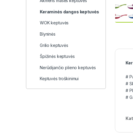
Akmens masės keptuvės
Keraminės dangos keptuvės
WOK keptuvės
Blyninės
Grilio keptuvės
Špižinės keptuvės
Ker
Nerūdijančio plieno keptuvės
# P
Keptuvės troškinimui
# S
# P
# G
Kat