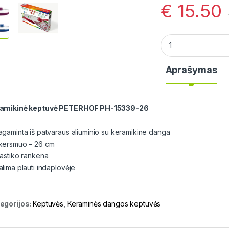
€
15.50
Keramikinė keptuv
Aprašymas
amikinė keptuvė PETERHOF PH-15339-26
agaminta iš patvaraus aliuminio su keramikine danga
kersmuo – 26 cm
lastiko rankena
alima plauti indaplovėje
egorijos:
Keptuvės
,
Keraminės dangos keptuvės