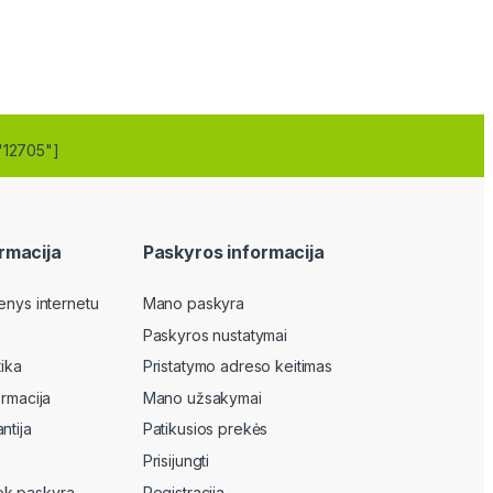
"12705"]
rmacija
Paskyros informacija
enys internetu
Mano paskyra
Paskyros nustatymai
tika
Pristatymo adreso keitimas
ormacija
Mano užsakymai
ntija
Patikusios prekės
Prisijungti
k paskyra
Registracija