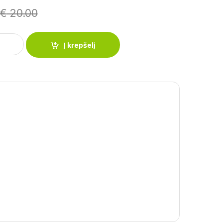
€
20.00
ė PETERHOF PH-15339-26 quantity
Į krepšelį