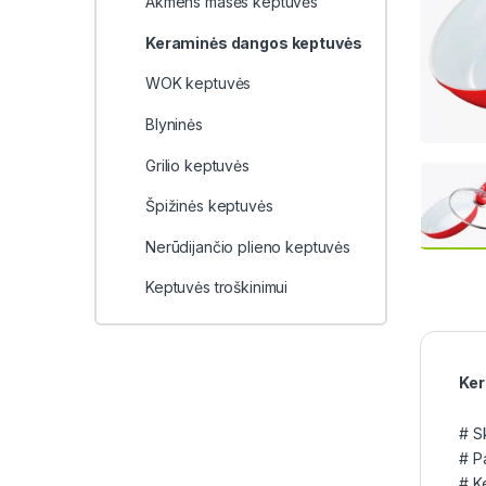
Akmens masės keptuvės
Keraminės dangos keptuvės
WOK keptuvės
Blyninės
Grilio keptuvės
Špižinės keptuvės
Nerūdijančio plieno keptuvės
Keptuvės troškinimui
Ker
# S
# Pa
# K