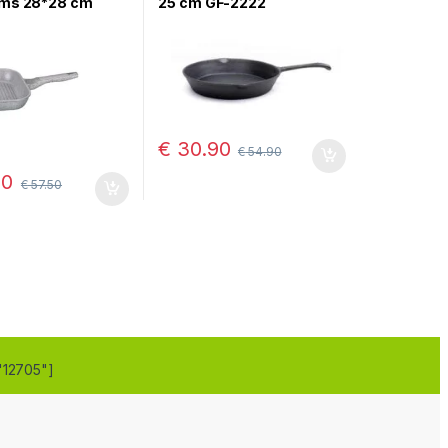
ms 28*28 cm
25 cm GF-2222
€
30.90
€
54.90
70
€
57.50
"12705"]