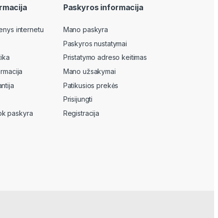
rmacija
Paskyros informacija
enys internetu
Mano paskyra
Paskyros nustatymai
tika
Pristatymo adreso keitimas
ormacija
Mano užsakymai
ntija
Patikusios prekės
Prisijungti
k paskyra
Registracija