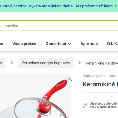
duotuvė nedirba. Vyksta atnaujinimo darbai. Atsiprašome už laikinu
or:
is
Visos prekės
Gamintojai
Apie mus
D.U.K
s
Keraminės dangos keptuvės
Keramikinė keptu
Keptuvės
,
Keraminės d
Keramikinė