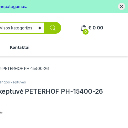
s nepatogumus.
€
0.00
0
.
Kontaktai
vė PETERHOF PH-15400-26
angos keptuvės
 keptuvė PETERHOF PH-15400-26