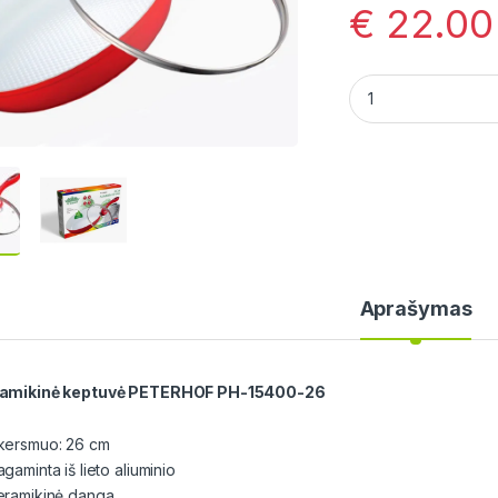
€
22.00
Keramikinė keptuv
Aprašymas
amikinė keptuvė PETERHOF PH-15400-26
kersmuo: 26 cm
gaminta iš lieto aliuminio
eramikinė danga