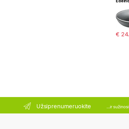
Edelho
€
24
Užsiprenumeruokite
...ir sužino