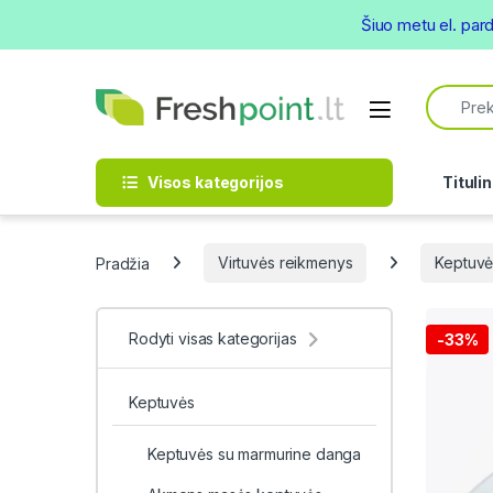
Šiuo metu el. par
Skip to navigation
Skip to content
Search f
Open
Visos kategorijos
Titulin
Pradžia
Virtuvės reikmenys
Keptuvė
Rodyti visas kategorijas
-
33%
Keptuvės
Keptuvės su marmurine danga