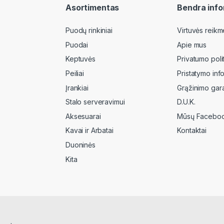
Asortimentas
Bendra info
Puodų rinkiniai
Virtuvės reikm
Puodai
Apie mus
Keptuvės
Privatumo poli
Peiliai
Pristatymo inf
Įrankiai
Grąžinimo gara
Stalo serveravimui
D.U.K.
Aksesuarai
Mūsų Faceboo
Kavai ir Arbatai
Kontaktai
Duoninės
Kita