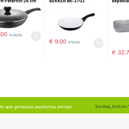
ff Peterhof 26 cm
BEKKER BK-3702
kepsnia
.00
€
34.00
€
9.00
€
12.00
€
32.
site apie geriausius pasiūlymus pirmieji!
[mc4wp_form id=