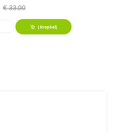
€
33.00
ė PETERHOF PH-15400-26 quantity
Į krepšelį