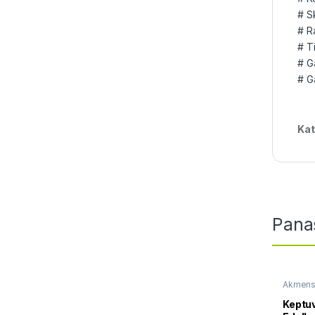
# S
# R
# T
# G
# G
Kat
Pana
Akmens
Keptuv
keptuv
Keptu