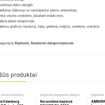
kaidraus stiklo dangtis
ankena: Silikonas su nerūdijančio plieno elementais
inka visoms viryklėms, įskaitant indukcines.
alima plauti indaplovėje
alimos spalvos: raudona, žalia, geltona, mėlyna, violetinė, oranžinė
egorijos:
Keptuvės
,
Keraminės dangos keptuvės
šūs produktai
 masės keptuvės
,
Keptuvės
,
Keraminės dangos
Keptuvės
ės
,
Keraminės dangos
keptuvės
ės
vė Edenberg
Keramikinė keptuvė
AMBERR