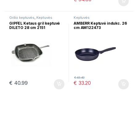
Grilio keptuvės
,
Keptuvės
Keptuvės
GIPFEL Ketaus gril keptuvė
AMBERR Keptuvė indukc. 26
DILETO 28 cm 2151
cm AM122473
€
43.40
€
40.99
€
33.20