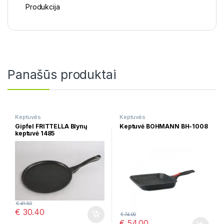
Produkcija
Panašūs produktai
Keptuvės
Keptuvės
Gipfel FRITTELLA Blynų
Keptuvė BOHMANN BH-1008
keptuvė 1485
€
41.50
€
30.40
€
74.00
€
54.00