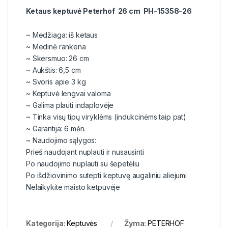
Ketaus keptuvė Peterhof 26 cm PH-15358-26
~ Medžiaga: iš ketaus
~ Medinė rankena
~ Skersmuo: 26 cm
~ Aukštis: 6,5 cm
~ Svoris apie 3 kg
~ Keptuvė lengvai valoma
~ Galima plauti indaplovėje
~ Tinka visų tipų viryklėms (indukcinėms taip pat)
~ Garantija: 6 mėn.
~ Naudojimo sąlygos:
Prieš naudojant nuplauti ir nusausinti
Po naudojimo nuplauti su šepetėliu
Po išdžiovinimo sutepti keptuvę augaliniu aliejumi
Nelaikykite maisto ketpuvėje
Kategorija:
Keptuvės
Žyma:
PETERHOF