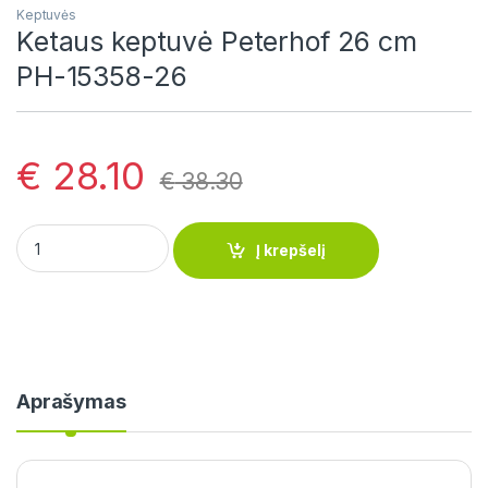
Keptuvės
Ketaus keptuvė Peterhof 26 cm
PH-15358-26
€
28.10
€
38.30
Ketaus keptuvė Peterhof 26 cm PH-15358-26 quantity
Į krepšelį
Aprašymas