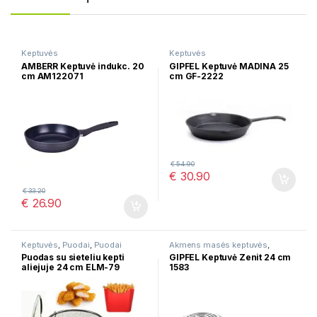
Keptuvės
Keptuvės
AMBERR Keptuvė indukc. 20
GIPFEL Keptuvė MADINA 25
cm AM122071
cm GF-2222
€
54.90
€
30.90
€
33.20
€
26.90
Keptuvės
,
Puodai
,
Puodai
Akmens masės keptuvės
,
troškinimui
Keptuvės
Puodas su sieteliu kepti
GIPFEL Keptuvė Zenit 24 cm
aliejuje 24 cm ELM-79
1583