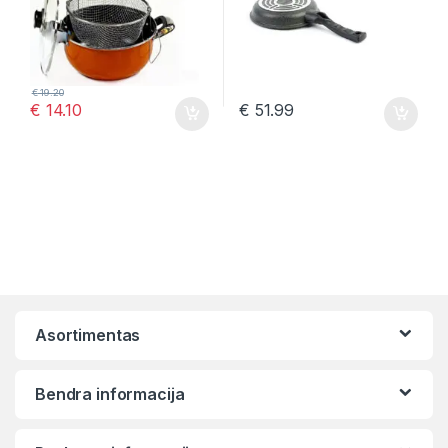
€
19.20
€
14.10
€
51.99
Asortimentas
Bendra informacija