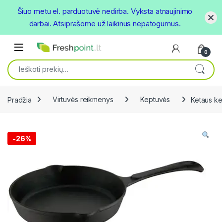
Šiuo metu el. parduotuvė nedirba. Vyksta atnaujinimo
darbai. Atsiprašome už laikinus nepatogumus.
Skip to navigation
Skip to content
Open
0
Ieškoti:
Pradžia
Virtuvės reikmenys
Keptuvės
Ketaus k
-
26%