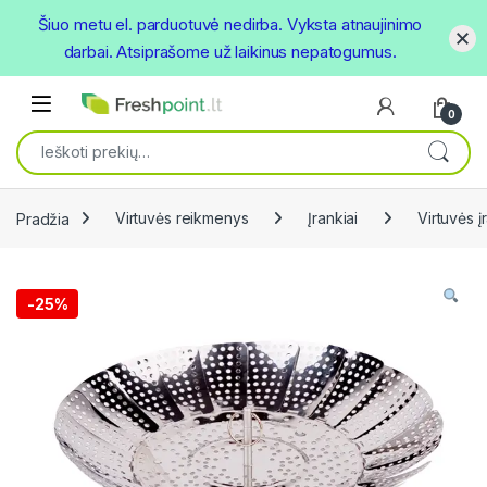
Šiuo metu el. parduotuvė nedirba. Vyksta atnaujinimo
darbai. Atsiprašome už laikinus nepatogumus.
Skip to navigation
Skip to content
Open
0
Ieškoti:
Pradžia
Virtuvės reikmenys
Įrankiai
Virtuvės įr
-
25%