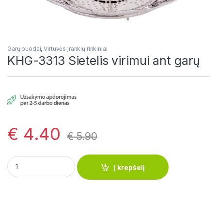
Garų puodai
,
Virtuvės įrankių rinkiniai
KHG-3313 Sietelis virimui ant garų
€
4.40
€
5.90
KHG-3313 Sietelis virimui ant garų quantity
Į krepšelį