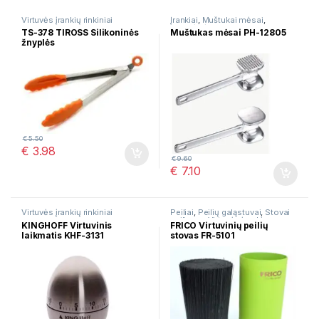
Virtuvės įrankių rinkiniai
Įrankiai
,
Muštukai mėsai
,
Virtuvės įrankių rinkiniai
TS-378 TIROSS Silikoninės
Muštukas mėsai PH-12805
žnyplės
€
5.50
€
3.98
€
9.60
€
7.10
Virtuvės įrankių rinkiniai
Peiliai
,
Peilių galąstuvai
,
Stovai
peiliams
,
Virtuvės įrankių
KINGHOFF Virtuvinis
FRICO Virtuvinių peilių
rinkiniai
laikmatis KHF-3131
stovas FR-5101