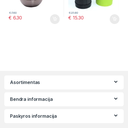
€
7.60
€
21.80
€
6.30
€
15.30
Asortimentas
Bendra informacija
Paskyros informacija