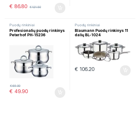
€
86.80
€
121.50
Puodų rinkiniai
Puodų rinkiniai
Profesionalių puodų rinkinys
Blaumann Puodų rinkinys 11
Peterhof PH-15236
dalių BL-1024
€
106.20
€
69.00
€
49.90