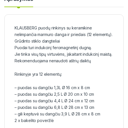
KLAUSBERG puodų rinkinys su keramikine
nelimpančia marmuro danga ir priedais (12 elementų).
Grūdinto stiklo dangteliai
Puodai turi indukcinį feromagnetinį dugną.
Jie tinka visų tipų virtuvėms, įskaitant indukcinį maistą.
Rekomenduojama nenaudoti aštrių daiktų
Rinkinyje yra 12 elementų:
– puodas su dangčiu 1,3L Ø 16 cm x 8 cm
– puodas su dangčiu 2,5 L Ø 20 cm x 10 cm
– puodas su dangčiu 4,4 L Ø 24 cm x 12 cm
– puodas su dangčiu 6,8 L Ø 28 cm x 13 cm
– gili keptuvė su dangčiu 3,9 L Ø 28 cm x 8 cm
2 x bakelito poveržlė