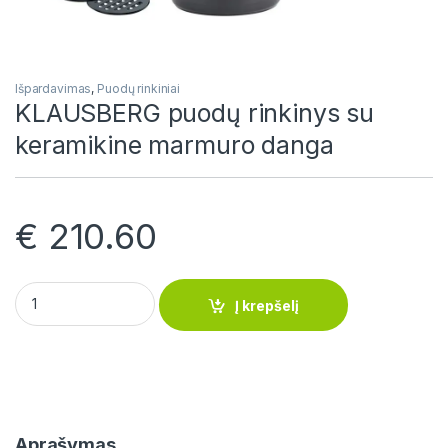
Išpardavimas
,
Puodų rinkiniai
KLAUSBERG puodų rinkinys su
keramikine marmuro danga
€
210.60
KLAUSBERG puodų rinkinys su keramikine marmuro danga qu
Į krepšelį
Aprašymas