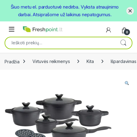
Šiuo metu el. parduotuvė nedirba. Vyksta atnaujinimo
darbai. Atsiprašome už laikinus nepatogumus.
Skip to navigation
Skip to content
Open
0
Ieškoti:
Pradžia
Virtuvės reikmenys
Kita
Išpardavimas