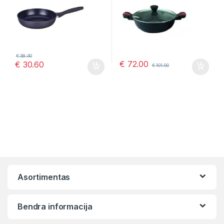
€
38.30
€
72.00
€
30.60
€
101.00
Asortimentas
Bendra informacija