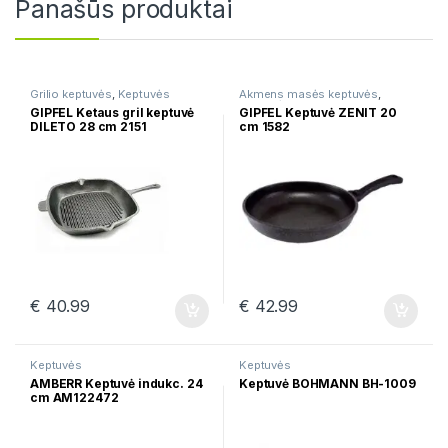
Panašūs produktai
Grilio keptuvės
,
Keptuvės
Akmens masės keptuvės
,
Keptuvės
GIPFEL Ketaus gril keptuvė
GIPFEL Keptuvė ZENIT 20
DILETO 28 cm 2151
cm 1582
€
40.99
€
42.99
Keptuvės
Keptuvės
AMBERR Keptuvė indukc. 24
Keptuvė BOHMANN BH-1009
cm AM122472