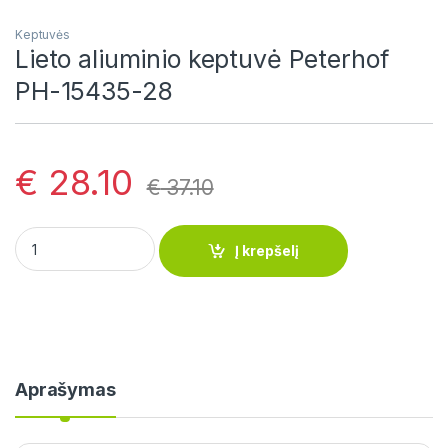
Keptuvės
Lieto aliuminio keptuvė Peterhof
PH-15435-28
€
28.10
€
37.10
Lieto aliuminio keptuvė Peterhof PH-15435-28 quantity
Į krepšelį
Aprašymas