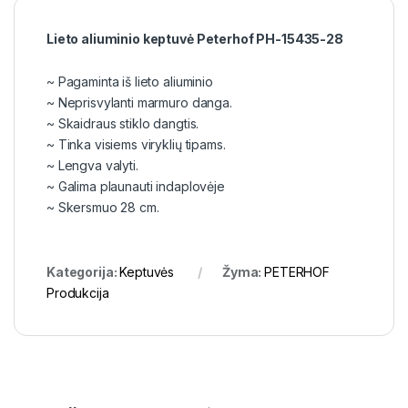
Lieto aliuminio keptuvė Peterhof PH-15435-28
~ Pagaminta iš lieto aliuminio
~ Neprisvylanti marmuro danga.
~ Skaidraus stiklo dangtis.
~ Tinka visiems viryklių tipams.
~ Lengva valyti.
~ Galima plaunauti indaplovėje
~ Skersmuo 28 cm.
Kategorija:
Keptuvės
Žyma:
PETERHOF
Produkcija