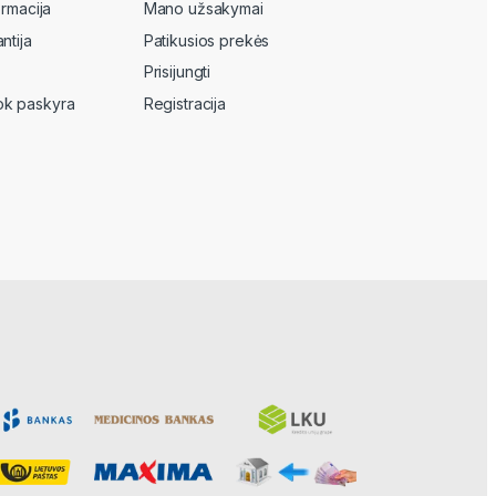
ormacija
Mano užsakymai
ntija
Patikusios prekės
Prisijungti
k paskyra
Registracija