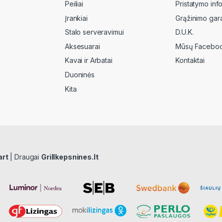
Peiliai
Pristatymo inf
Įrankiai
Grąžinimo gara
Stalo serveravimui
D.U.K.
Aksesuarai
Mūsų Faceboo
Kavai ir Arbatai
Kontaktai
Duoninės
Kita
art
| Draugai
Grillkepsnines.lt