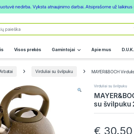
duotuvė nedirba. Vyksta atnaujinimo darbai. Atsiprašome už laikinu
or:
is
Visos prekės
Gamintojai
Apie mus
D.U.K
 Arbatai
Virduliai su švilpuku
MAYER&BOCH Virdulis 3
Virduliai su švilpuku
MAYER&BOCH 
su švilpuku
€
30.50