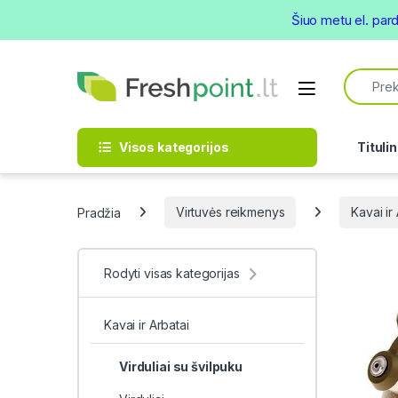
Šiuo metu el. par
Skip to navigation
Skip to content
Search f
Open
Visos kategorijos
Titulin
Pradžia
Virtuvės reikmenys
Kavai ir
Rodyti visas kategorijas
Kavai ir Arbatai
Virduliai su švilpuku