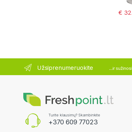
€
32
Užsiprenumeruokite
...ir sužino
Turite klausimų? Skambinkite
+370 609 77023