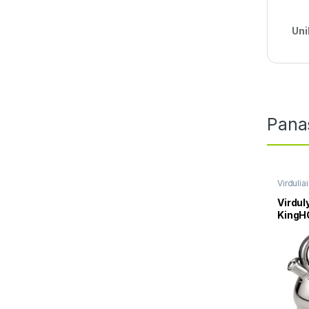
Uni
Pana
Virdulia
Virdul
KingH