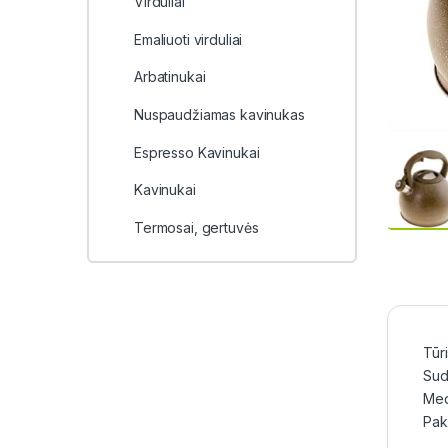
Virduliai
Emaliuoti virduliai
Arbatinukai
Nuspaudžiamas kavinukas
Espresso Kavinukai
Kavinukai
Termosai, gertuvės
Tūri
Sude
Med
Pak