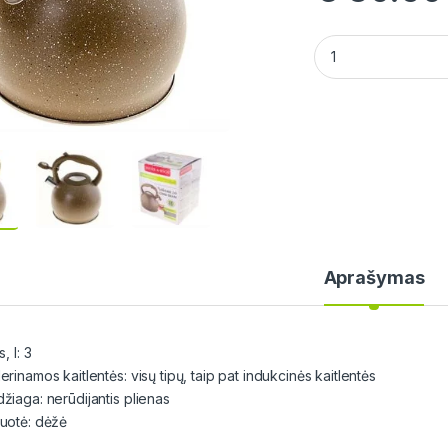
MAYER&BOCH Virduli
Aprašymas
s, l: 3
rinamos kaitlentės: visų tipų, taip pat indukcinės kaitlentės
žiaga: nerūdijantis plienas
uotė: dėžė