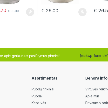
.70
€
29.00
€
26.
€
38.30
site apie geriausius pasiūlymus pirmieji!
[mc4wp_form id=
Asortimentas
Bendra info
Puodų rinkiniai
Virtuvės reikm
Puodai
Apie mus
Keptuvės
Privatumo poli