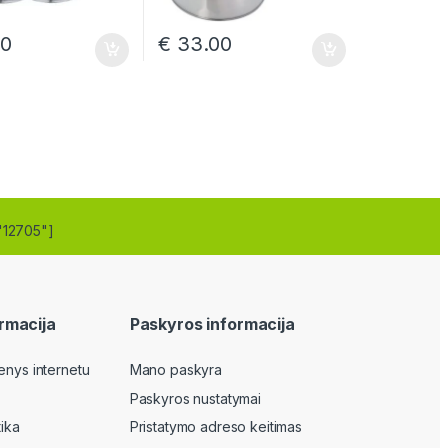
50
€
33.00
"12705"]
rmacija
Paskyros informacija
enys internetu
Mano paskyra
Paskyros nustatymai
tika
Pristatymo adreso keitimas