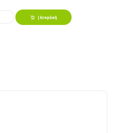
s 3l rudas su taškiukais, su švilpuku 29383 quantity
Į krepšelį