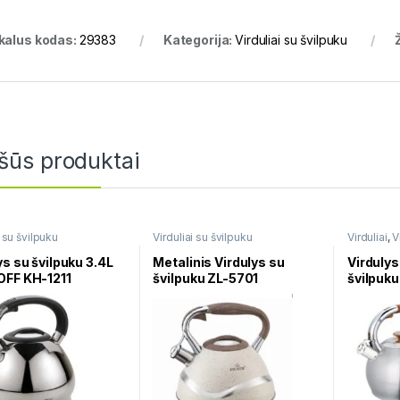
kalus kodas:
29383
Kategorija:
Virduliai su švilpuku
šūs produktai
i su švilpuku
Virduliai su švilpuku
Virduliai
,
V
ys su švilpuku 3.4L
Metalinis Virdulys su
Virduly
OFF KH-1211
švilpuku ZL-5701
švilpuku