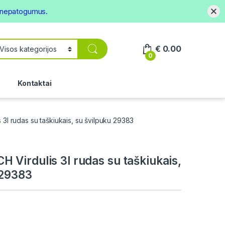
s nepatogumus.
€
0.00
0
.
Kontaktai
l rudas su taškiukais, su švilpuku 29383
Virdulis 3l rudas su taškiukais,
 29383