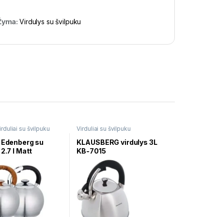
Žyma:
Virdulys su švilpuku
irduliai su švilpuku
Virduliai su švilpuku
s Edenberg su
KLAUSBERG virdulys 3L
 2.7 l Matt
KB-7015