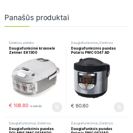
Panašūs produktai
Elektros prekės
Daugiafunkciniai
,
Elektros
prekės
Daugiafunkcinė krosnelė
Daugiafunkcinis puodas
Zelmer EK1300
Polaris PMC 0347 AD
€
108.80
€
80.80
€
126.50
Daugiafunkciniai
,
Elektros
Daugiafunkciniai
,
Elektros
prekės
,
Puodai
prekės
Daugiafunkcinis puodas
Daugiafunkcis puodas
POLARIS PMC 0516ADG
Polaris PMC 0523AD