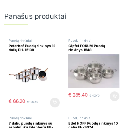
Panašūs produktai
Puodų rinkiniai
Puodų rinkiniai
Peterhof Puodų rinkinys 12
Gipfel FORUM Puodų
dalių PH-15139
rinkinys 1548
€
285.40
€
400.10
€
88.20
€
126.50
Puodų rinkiniai
Puodų rinkiniai
7 dalių puodų rinkinys su
Edel HOFF Puodų rinkinys 10
arbatinuku Edenberg EB-
dalių EH-9074