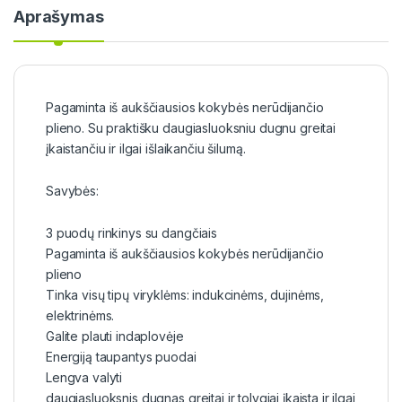
Aprašymas
Pagaminta iš aukščiausios kokybės nerūdijančio
plieno. Su praktišku daugiasluoksniu dugnu greitai
įkaistančiu ir ilgai išlaikančiu šilumą.
Savybės:
3 puodų rinkinys su dangčiais
Pagaminta iš aukščiausios kokybės nerūdijančio
plieno
Tinka visų tipų viryklėms: indukcinėms, dujinėms,
elektrinėms.
Galite plauti indaplovėje
Energiją taupantys puodai
Lengva valyti
daugiasluoksnis dugnas greitai ir tolygiai įkaista ir ilgai