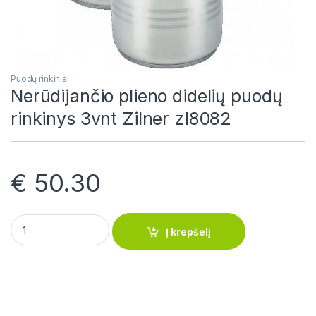
Puodų rinkiniai
Nerūdijančio plieno didelių puodų
rinkinys 3vnt Zilner zl8082
€
50.30
Nerūdijančio plieno didelių puodų rinkinys 3vnt Zilner zl8082 
Į krepšelį