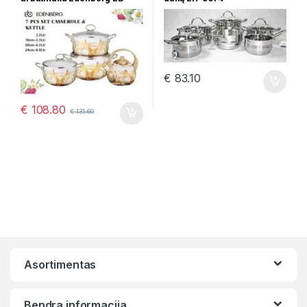
1839
€
83.10
€
108.80
€
131.60
Asortimentas
Bendra informacija