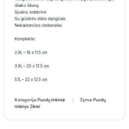
išlaiko šilumą
Spalva: sidabrinė
Su grūdinto stiklo dangčiais
Nekaistančios rankenėlės
Komplekte:
2.9L – 18 x 11.5 cm
3.9L – 20 x 12.5 cm
5.1L – 22 x 12.5 cm
Kategorija:
Puodų rinkiniai
Žyma:
Puodų
rinkinys Zilner