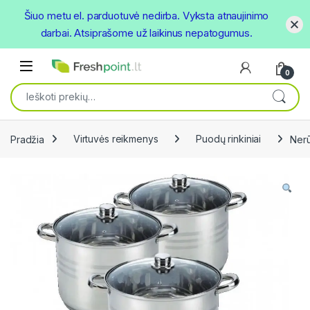
Šiuo metu el. parduotuvė nedirba. Vyksta atnaujinimo
darbai. Atsiprašome už laikinus nepatogumus.
Skip to navigation
Skip to content
Open
0
Ieškoti:
Pradžia
Virtuvės reikmenys
Puodų rinkiniai
Nerū