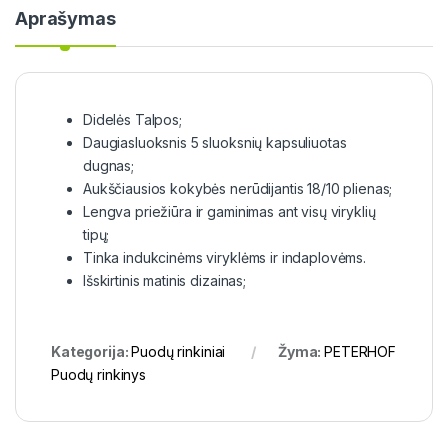
Aprašymas
Didelės Talpos;
Daugiasluoksnis 5 sluoksnių kapsuliuotas
dugnas;
Aukščiausios kokybės nerūdijantis 18/10 plienas;
Lengva priežiūra ir gaminimas ant visų viryklių
tipų;
Tinka indukcinėms viryklėms ir indaplovėms.
Išskirtinis matinis dizainas;
Kategorija:
Puodų rinkiniai
Žyma:
PETERHOF
Puodų rinkinys