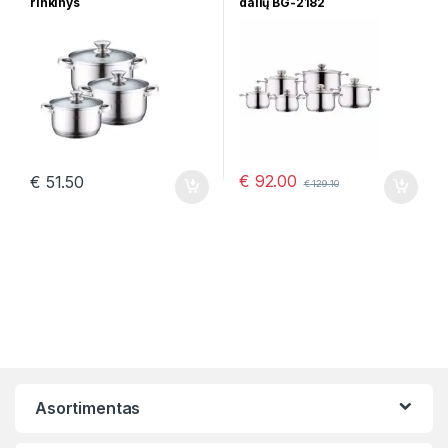
rinkinys
dalių BG-2182
€
92.00
€
51.50
€
129.10
Asortimentas