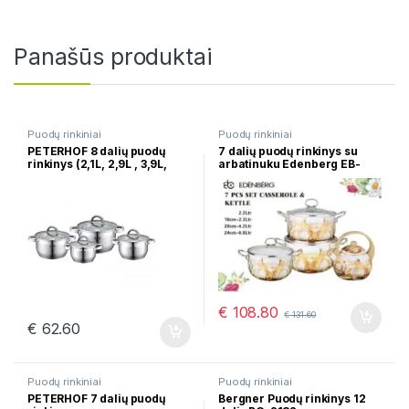
Panašūs produktai
Puodų rinkiniai
Puodų rinkiniai
PETERHOF 8 dalių puodų
7 dalių puodų rinkinys su
rinkinys (2,1L, 2,9L , 3,9L,
arbatinuku Edenberg EB-
6,5L) PH-15805
1839
€
108.80
€
131.60
€
62.60
Puodų rinkiniai
Puodų rinkiniai
PETERHOF 7 dalių puodų
Bergner Puodų rinkinys 12