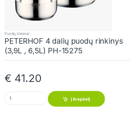
Puodų rinkiniai
PETERHOF 4 dalių puodų rinkinys
(3,9L , 6,5L) PH-15275
€
41.20
PETERHOF 4 dalių puodų rinkinys (3,9L , 6,5L) PH-15275 quant
Į krepšelį