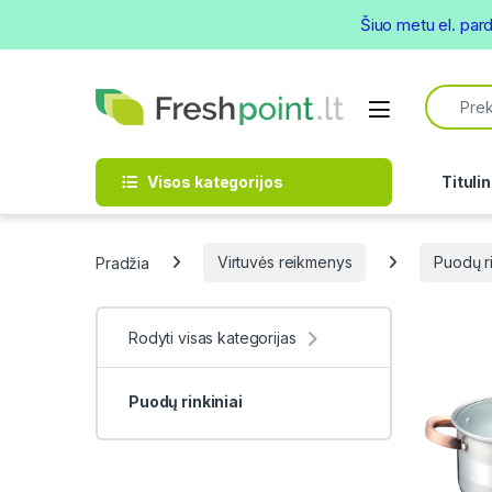
Šiuo metu el. par
Skip to navigation
Skip to content
Search f
Open
Visos kategorijos
Titulin
Pradžia
Virtuvės reikmenys
Puodų ri
Rodyti visas kategorijas
Puodų rinkiniai