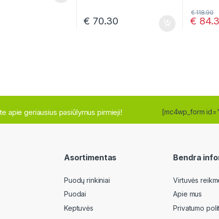
€
118.90
€
70.30
€
84.
site apie geriausius pasiūlymus pirmieji!
[mc4wp_form id=
Asortimentas
Bendra info
Puodų rinkiniai
Virtuvės reikm
Puodai
Apie mus
Keptuvės
Privatumo poli