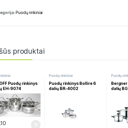
egorija:
Puodų rinkiniai
šūs produktai
nkiniai
Puodų rinkiniai
Puodų rink
OFF Puodų rinkinys
Puodų rinkinys Bollire 6
Bergner 
ių EH-9074
dalių BR-4002
dalių B
10