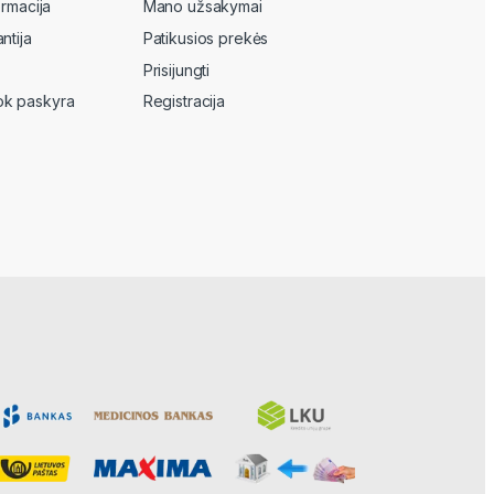
ormacija
Mano užsakymai
ntija
Patikusios prekės
Prisijungti
k paskyra
Registracija