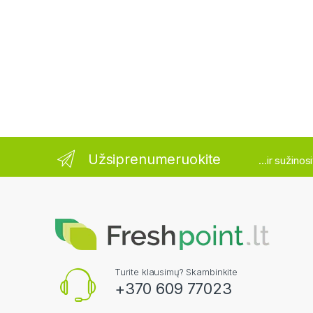
Užsiprenumeruokite
...ir sužino
Turite klausimų? Skambinkite
+370 609 77023