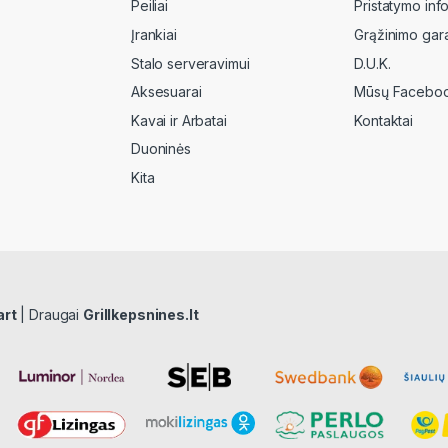
Peiliai
Pristatymo inf
Įrankiai
Grąžinimo gara
Stalo serveravimui
D.U.K.
Aksesuarai
Mūsų Faceboo
Kavai ir Arbatai
Kontaktai
Duoninės
Kita
art
| Draugai
Grillkepsnines.lt