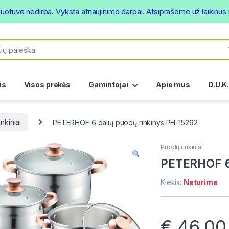
duotuvė nedirba. Vyksta atnaujinimo darbai. Atsiprašome už laikinu
or:
is
Visos prekės
Gamintojai
Apie mus
D.U.K
nkiniai
PETERHOF 6 dalių puodų rinkinys PH-15292
Puodų rinkiniai
PETERHOF 6 
Kiekis:
Neturime
€
46.00