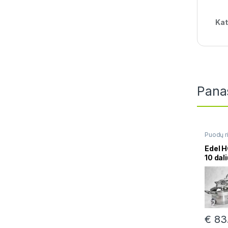
Kat
Pana
Puodų ri
Edel H
10 dal
€
83.