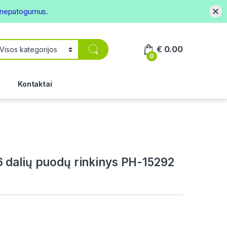
s nepatogumus.
€
0.00
0
.
Kontaktai
dalių puodų rinkinys PH-15292