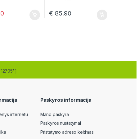
30
€
85.90
"12705"]
rmacija
Paskyros informacija
enys internetu
Mano paskyra
Paskyros nustatymai
tika
Pristatymo adreso keitimas