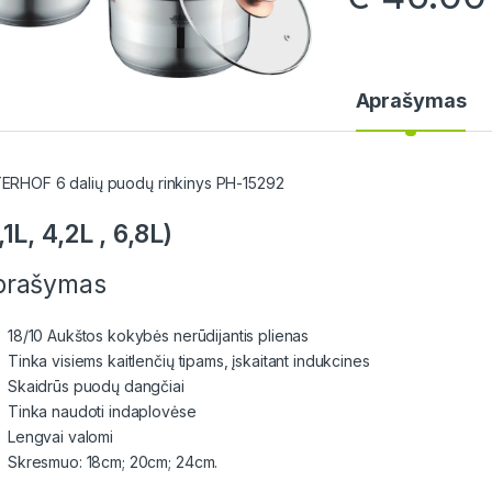
Aprašymas
ERHOF 6 dalių puodų rinkinys PH-15292
,1L, 4,2L , 6,8L)
prašymas
18/10 Aukštos kokybės nerūdijantis plienas
Tinka visiems kaitlenčių tipams, įskaitant indukcines
Skaidrūs puodų dangčiai
Tinka naudoti indaplovėse
Lengvai valomi
Skresmuo: 18cm; 20cm; 24cm.