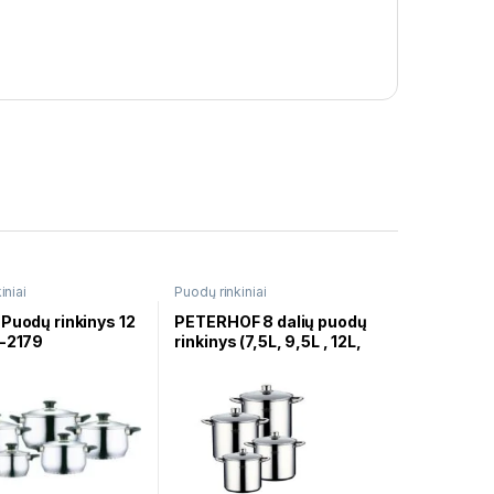
iniai
Puodų rinkiniai
Puodų rinkinys 12
PETERHOF 8 dalių puodų
G-2179
rinkinys (7,5L, 9,5L , 12L,
14L) PH-15171