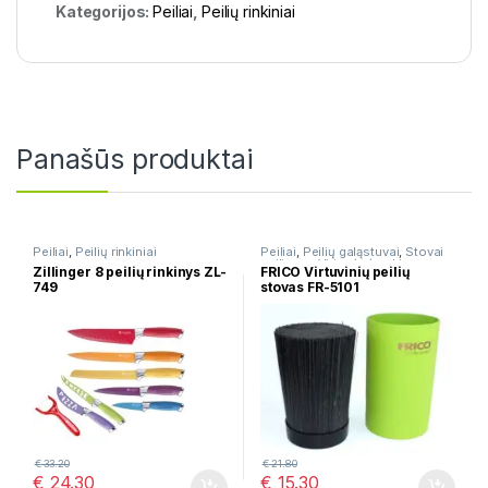
Kategorijos:
Peiliai
,
Peilių rinkiniai
Panašūs produktai
Peiliai
,
Peilių rinkiniai
Peiliai
,
Peilių galąstuvai
,
Stovai
peiliams
,
Virtuvės įrankių
Zillinger 8 peilių rinkinys ZL-
FRICO Virtuvinių peilių
rinkiniai
749
stovas FR-5101
€
33.20
€
21.80
€
24.30
€
15.30