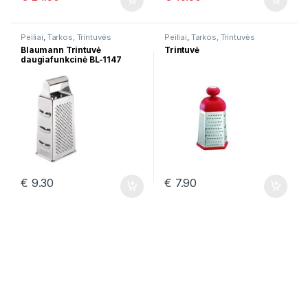
Peiliai
,
Tarkos, Trintuvės
Peiliai
,
Tarkos, Trintuvės
Blaumann Trintuvė
Trintuvė
daugiafunkcinė BL-1147
€
9.30
€
7.90