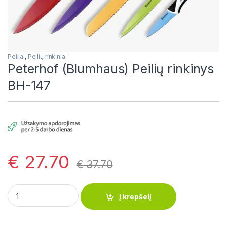
Peiliai
,
Peilių rinkiniai
Peterhof (Blumhaus) Peilių rinkinys
BH-147
€
27.70
€
37.70
Peterhof (Blumhaus) Peilių rinkinys BH-147 quantity
Į krepšelį