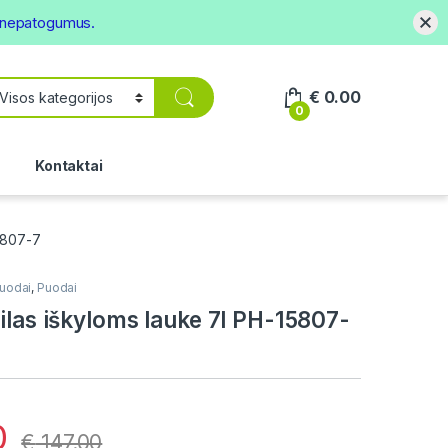
s nepatogumus.
€
0.00
0
.
Kontaktai
15807-7
uodai
,
Puodai
ilas iškyloms lauke 7l PH-15807-
0
€
147.00