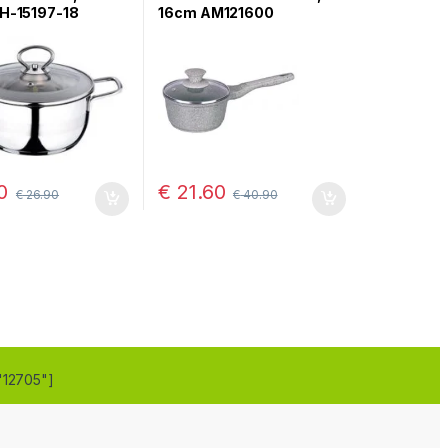
PH-15197-18
16cm AM121600
0
€
21.60
€
26.90
€
40.90
ptions may be chosen on the product page
"12705"]