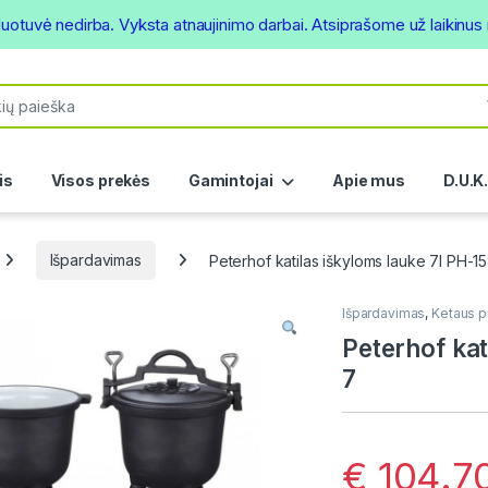
duotuvė nedirba. Vyksta atnaujinimo darbai. Atsiprašome už laikinu
or:
is
Visos prekės
Gamintojai
Apie mus
D.U.K
Išpardavimas
Peterhof katilas iškyloms lauke 7l PH-
Išpardavimas
,
Ketaus p
Peterhof kat
7
€
104.7