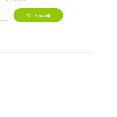
škyloms lauke 7l PH-15807-7 quantity
Į krepšelį