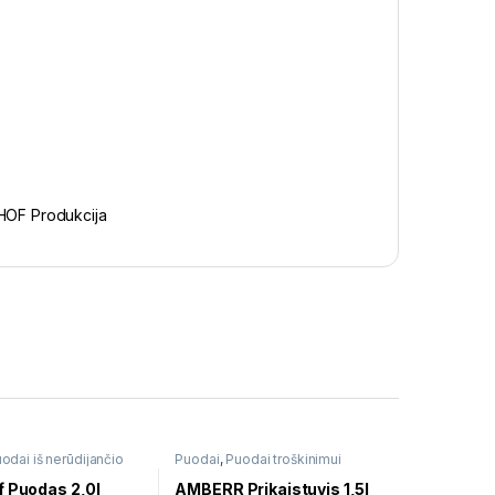
OF Produkcija
odai iš nerūdijančio
Puodai
,
Puodai troškinimui
f Puodas 2,0l
AMBERR Prikaistuvis 1,5l