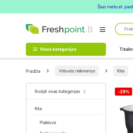
Šiuo metu el. par
Skip to navigation
Skip to content
Search f
Open
Visos kategorijos
Titulin
Pradžia
Virtuvės reikmenys
Kita
Rodyti visas kategorijas
-
29%
Kita
Plaktuvė