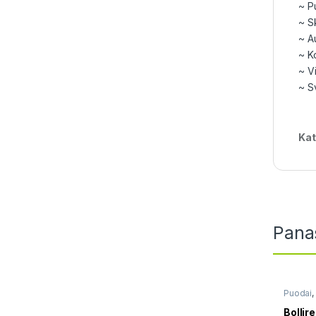
~ P
~ S
~ A
~ Ko
~ V
~ S
Kat
Pana
Puodai
,
plieno
Bollir