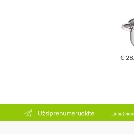
€
28.
Užsiprenumeruokite
...ir sužino