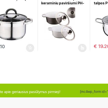
keraminiu paviršiumi PH-
talpos 
15735-20
€
19.2
10
This product has multiple variants. The o
site apie geriausius pasiūlymus pirmieji!
[mc4wp_form id=