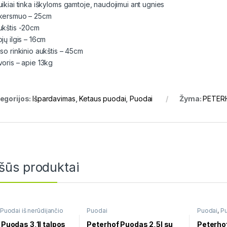
uikiai tinka iškyloms gamtoje, naudojimui ant ugnies
kersmuo – 25cm
ukštis -20cm
jų ilgis – 16cm
iso rinkinio aukštis – 45cm
voris – apie 13kg
egorijos:
Išpardavimas
,
Ketaus puodai
,
Puodai
Žyma:
PETERH
šūs produktai
Puodai iš nerūdijančio
Puodai
Puodai
,
Pu
plieno
e Puodas 3,1l talpos
Peterhof Puodas 2,5l su
Peterho