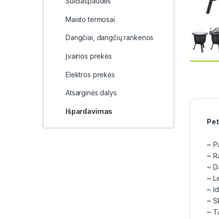
Sulčiaspaudės
Maisto termosai
Dangčiai, dangčių rankenos
Įvairios prekės
Elektros prekės
Atsarginės dalys
Išpardavimas
Pet
~ P
~ R
~ D
~ L
~ Id
~ S
~ T