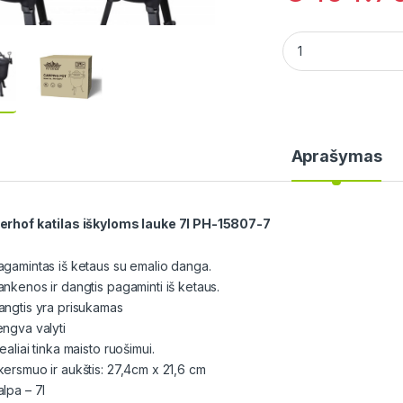
Peterhof katilas i
Aprašymas
erhof katilas iškyloms lauke 7l PH-15807-7
agamintas iš ketaus su emalio danga.
ankenos ir dangtis pagaminti iš ketaus.
angtis yra prisukamas
engva valyti
ealiai tinka maisto ruošimui.
kersmuo ir aukštis: 27,4cm x 21,6 cm
alpa – 7l