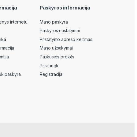
rmacija
Paskyros informacija
enys internetu
Mano paskyra
Paskyros nustatymai
tika
Pristatymo adreso keitimas
ormacija
Mano užsakymai
ntija
Patikusios prekės
Prisijungti
k paskyra
Registracija