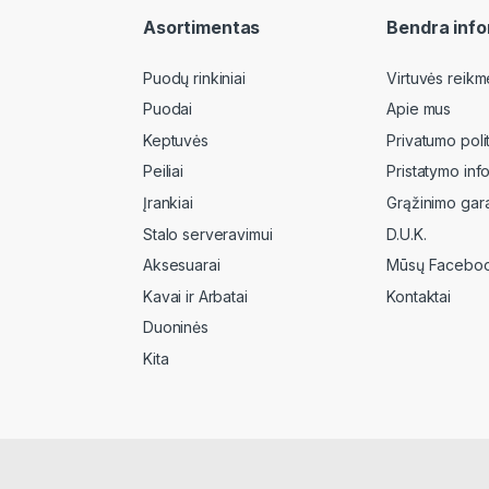
Asortimentas
Bendra info
Puodų rinkiniai
Virtuvės reikm
Puodai
Apie mus
Keptuvės
Privatumo poli
Peiliai
Pristatymo inf
Įrankiai
Grąžinimo gara
Stalo serveravimui
D.U.K.
Aksesuarai
Mūsų Faceboo
Kavai ir Arbatai
Kontaktai
Duoninės
Kita