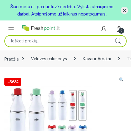
Šiuo metu el. parduotuvė nedirba. Vyksta atnaujinimo
darbai. Atsiprašome už laikinus nepatogumus.
Skip to navigation
Skip to content
Open
0
Ieškoti:
Pradžia
Virtuvės reikmenys
Kavai ir Arbatai
Te
-
36%