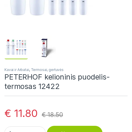
Kavai ir Arbatai
,
Termosai, gertuvės
PETERHOF kelioninis puodelis-
termosas 12422
€
11.80
€
18.50
PETERHOF kelioninis puodelis-termosas 12422 quantity