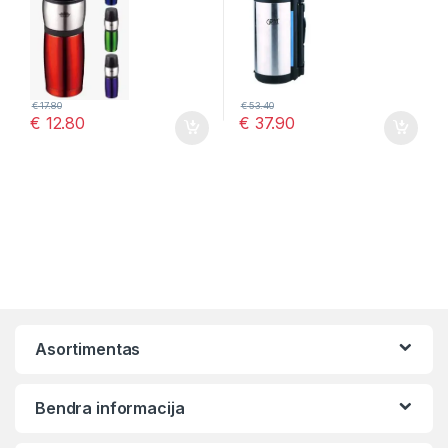
€
17.80
€
53.40
€
12.80
€
37.90
Asortimentas
Bendra informacija