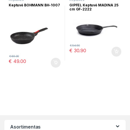
Keptuvė BOHMANN BH-1007
GIPFEL Keptuvė MADINA 25
cm GF-2222
€
54.90
€
30.90
€
69.00
€
49.00
Asortimentas