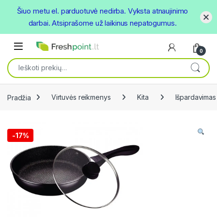
Šiuo metu el. parduotuvė nedirba. Vyksta atnaujinimo
darbai. Atsiprašome už laikinus nepatogumus.
Skip to navigation
Skip to content
Open
0
Ieškoti:
Pradžia
Virtuvės reikmenys
Kita
Išpardavimas
-
17%