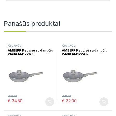
Panašūs produktai
Keptuvės
Keptuvės
AMBERR Keptuvė su dangčiu
AMBERR Keptuvė su dangčiu
26cm AM122633
24cm AM122432
€
56.20
€
49.90
€
34.50
€
32.00
Keptuvės
Keptuvės