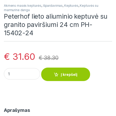
Akmens masės keptuvės
,
Išpardavimas
,
Keptuvės
,
Keptuvės su
marmurine danga
Peterhof lieto aliuminio keptuvė su
granito paviršiumi 24 cm PH-
15402-24
€
31.60
€
38.30
Peterhof lieto aliuminio keptuvė su granito paviršiumi 24 cm
Į krepšelį
Aprašymas