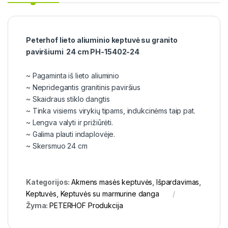
Peterhof lieto aliuminio keptuvė su granito
paviršiumi 24 cm PH-15402-24
~ Pagaminta iš lieto aliuminio
~ Nepridegantis granitinis paviršius
~ Skaidraus stiklo dangtis
~ Tinka visiems virykių tipams, indukcinėms taip pat.
~ Lengva valyti ir prižiūrėti.
~ Galima plauti indaplovėje.
~ Skersmuo 24 cm
Kategorijos:
Akmens masės keptuvės
,
Išpardavimas
,
Keptuvės
,
Keptuvės su marmurine danga
Žyma:
PETERHOF Produkcija