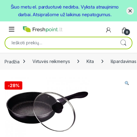
Šiuo metu el. parduotuvė nedirba. Vyksta atnaujinimo
darbai. Atsiprašome už laikinus nepatogumus.
Skip to navigation
Skip to content
Open
0
Ieškoti:
Pradžia
Virtuvės reikmenys
Kita
Išpardavimas
-
28%