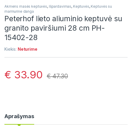
Akmens masės keptuvės
,
Išpardavimas
,
Keptuvės
,
Keptuvės su
marmurine danga
Peterhof lieto aliuminio keptuvė su
granito paviršiumi 28 cm PH-
15402-28
Kiekis:
Neturime
€
33.90
€
47.30
Aprašymas