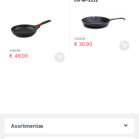
cm GF-2222
€
54.90
€
30.90
€
69.00
€
49.00
Asortimentas