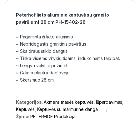
Peterhof lieto aliuminio keptuvė su granito
paviršiumi 28 cm PH-15402-28
~ Pagaminta iš lieto aliuminio
~ Nepridegantis granitinis paviršius
~ Skaidraus stiklo dangtis
~ Tinka visiems virykių tipams, indukcinėms taip pat.
~ Lengva valyti ir prižiūrėti.
~ Galima plauti indaplovėje.
~ Skersmuo 28 cm
Kategorijos:
Akmens masės keptuvės
,
Išpardavimas
,
Keptuvės
,
Keptuvės su marmurine danga
Žyma:
PETERHOF Produkcija