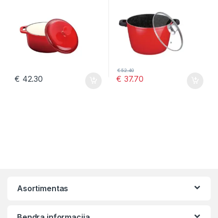
€
52.40
€
42.30
€
37.70
Asortimentas
Bendra informacija