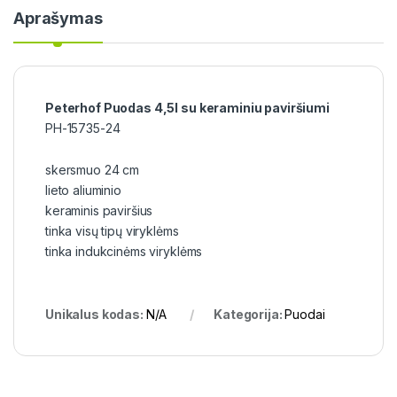
Aprašymas
Peterhof Puodas 4,5l su keraminiu paviršiumi
PH-15735-24
skersmuo 24 cm
lieto aliuminio
keraminis paviršius
tinka visų tipų viryklėms
tinka indukcinėms viryklėms
Unikalus kodas:
N/A
Kategorija:
Puodai