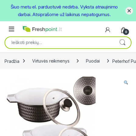
Šiuo metu el. parduotuvė nedirba. Vyksta atnaujinimo
darbai. Atsiprašome už laikinus nepatogumus.
Skip to navigation
Skip to content
Open
0
Ieškoti:
Pradžia
Virtuvės reikmenys
Puodai
Peterhof Pu