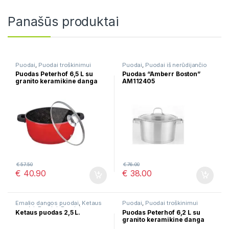
Panašūs produktai
Puodai
,
Puodai troškinimui
Puodai
,
Puodai iš nerūdijančio
plieno
Puodas Peterhof 6,5 L su
Puodas “Amberr Boston”
granito keramikine danga
AM112405
PH-15813-28
€
57.50
€
76.00
€
40.90
€
38.00
Emalio dangos puodai
,
Ketaus
Puodai
,
Puodai troškinimui
puodai
,
Puodai
,
Puodai
Ketaus puodas 2,5 L.
Puodas Peterhof 6,2 L su
troškinimui
granito keramikine danga
PH-15814