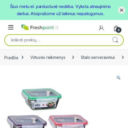
Šiuo metu el. parduotuvė nedirba. Vyksta atnaujinimo
darbai. Atsiprašome už laikinus nepatogumus.
Skip to navigation
Skip to content
Open
0
Ieškoti:
Pradžia
Virtuvės reikmenys
Stalo serveravimui