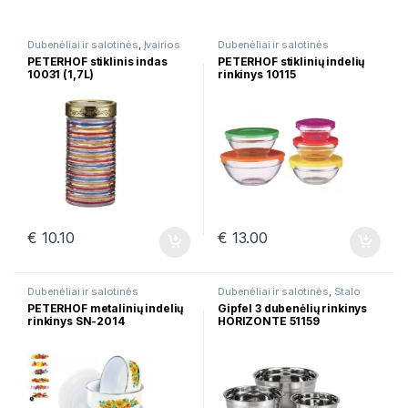
Dubenėliai ir salotinės
,
Įvairios
Dubenėliai ir salotinės
prekės
PETERHOF stiklinis indas
PETERHOF stiklinių indelių
10031 (1,7L)
rinkinys 10115
€
10.10
€
13.00
Dubenėliai ir salotinės
Dubenėliai ir salotinės
,
Stalo
serveravimui
,
Visos prekės
PETERHOF metalinių indelių
Gipfel 3 dubenėlių rinkinys
rinkinys SN-2014
HORIZONTE 51159