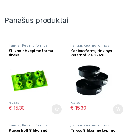
Panašūs produktai
Įrankiai
,
Kepimo formos
Įrankiai
,
Kepimo formos
,
Virtuvės įrankių rinkiniai
Silikoninė kepimo forma
Kepimo formų rinkinys
tiross
Peterhof PH-15328
€
25.50
€
21.80
€
15.30
€
15.30
Įrankiai
,
Kepimo formos
Įrankiai
,
Kepimo formos
Kaiserhoff Silikoninė
Tiross Silikoninė kepimo