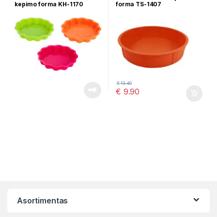
kepimo forma KH-1170
forma TS-1407
€
13.40
€
9.90
Asortimentas