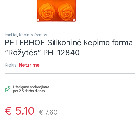
Įrankiai
,
Kepimo formos
PETERHOF Silikoninė kepimo forma
“Rožytės” PH-12840
Kiekis:
Neturime
€
5.10
€
7.60