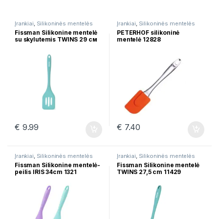
Įrankiai
,
Silikoninės mentelės
Įrankiai
,
Silikoninės mentelės
Fissman Silikonine mentelė
PETERHOF silikoninė
su skylutemis TWINS 29 см
mentelė 12828
11430
€
9.99
€
7.40
Įrankiai
,
Silikoninės mentelės
Įrankiai
,
Silikoninės mentelės
Fissman Silikonine mentelė-
Fissman Silikonine mentelė
peilis IRIS 34cm 1321
TWINS 27,5 cm 11429