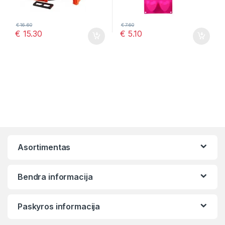
€
16.60
€
7.60
€
15.30
€
5.10
Asortimentas
Bendra informacija
Paskyros informacija