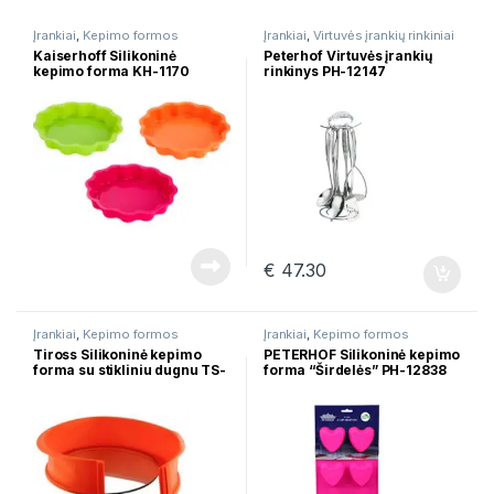
Įrankiai
,
Kepimo formos
Įrankiai
,
Virtuvės įrankių rinkiniai
Kaiserhoff Silikoninė
Peterhof Virtuvės įrankių
kepimo forma KH-1170
rinkinys PH-12147
€
47.30
Įrankiai
,
Kepimo formos
Įrankiai
,
Kepimo formos
Tiross Silikoninė kepimo
PETERHOF Silikoninė kepimo
forma su stikliniu dugnu TS-
forma “Širdelės” PH-12838
368