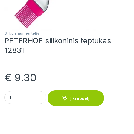
Silikoninės mentelės
PETERHOF silikoninis teptukas
12831
€
9.30
PETERHOF silikoninis teptukas 12831 quantity
Į krepšelį