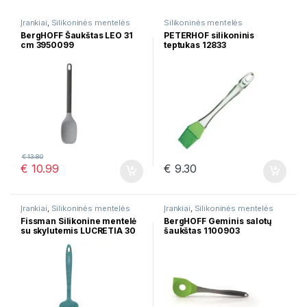
Įrankiai
,
Silikoninės mentelės
Silikoninės mentelės
BergHOFF Šaukštas LEO 31
PETERHOF silikoninis
cm 3950099
teptukas 12833
€
13.80
€
10.99
€
9.30
Įrankiai
,
Silikoninės mentelės
Įrankiai
,
Silikoninės mentelės
Fissman Silikonine mentelė
BergHOFF Geminis salotų
su skylutemis LUCRETIA 30
šaukštas 1100903
cm 11444