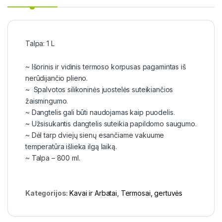
Talpa: 1 L
~ Išorinis ir vidinis termoso korpusas pagamintas iš
nerūdijančio plieno.
~ Spalvotos silikoninės juostelės suteikiančios
žaismingumo.
~ Dangtelis gali būti naudojamas kaip puodelis.
~ Užsisukantis dangtelis suteikia papildomo saugumo.
~ Dėl tarp dviejų sienų esančiame vakuume
temperatūra išlieka ilgą laiką.
~ Talpa – 800 ml.
Kategorijos:
Kavai ir Arbatai
,
Termosai, gertuvės