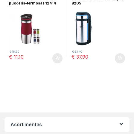
puodelis-termosas 12414
8205
(0,4L)
€
18.50
€
53.40
€
11.10
€
37.90
Asortimentas