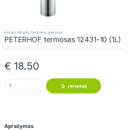
Kavai ir Arbatai
,
Termosai, gertuvės
PETERHOF termosas 12431-10 (1L)
€
18.50
PETERHOF termosas 12431-10 (1L) quantity
Į krepšelį
Aprašymas