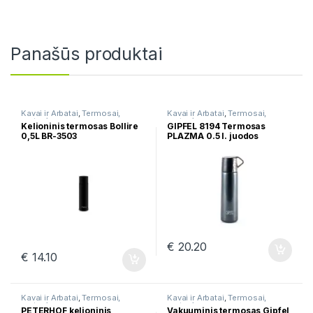
Panašūs produktai
Kavai ir Arbatai
,
Termosai,
Kavai ir Arbatai
,
Termosai,
gertuvės
gertuvės
Kelioninis termosas Bollire
GIPFEL 8194 Termosas
0,5L BR-3503
PLAZMA 0.5 l. juodos
spalvos
€
20.20
€
14.10
Kavai ir Arbatai
,
Termosai,
Kavai ir Arbatai
,
Termosai,
gertuvės
gertuvės
PETERHOF kelioninis
Vakuuminis termosas Gipfel