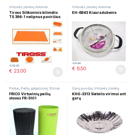
Virtuvės įrankių rinkiniai
Virtuvės įrankių rinkiniai
Tiross Silikoninis kilimėlis
EH-6843 Kiauradubenis
TS 396-1 nelipnus paviršius
€
9.00
€
32.00
€
6.50
€
23.00
Peiliai
,
Peilių galąstuvai
,
Stovai
Garų puodai
,
Virtuvės įrankių
peiliams
,
Virtuvės įrankių
rinkiniai
FRICO Virtuvinių peilių
KHG-3313 Sietelis virimui ant
rinkiniai
stovas FR-5101
garų