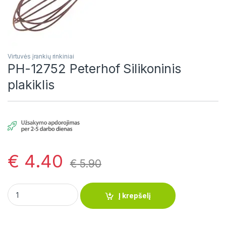
Virtuvės įrankių rinkiniai
PH-12752 Peterhof Silikoninis
plakiklis
€
4.40
€
5.90
PH-12752 Peterhof Silikoninis plakiklis quantity
Į krepšelį