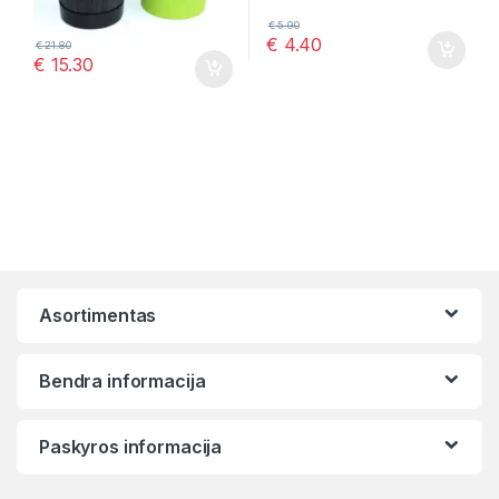
€
5.90
€
4.40
€
21.80
€
15.30
Asortimentas
Bendra informacija
Paskyros informacija