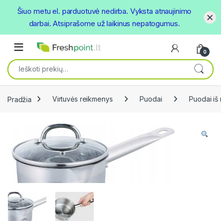
Šiuo metu el. parduotuvė nedirba. Vyksta atnaujinimo
darbai. Atsiprašome už laikinus nepatogumus.
Skip to navigation
Skip to content
Open
0
Ieškoti:
Pradžia
Virtuvės reikmenys
Puodai
Puodai iš 