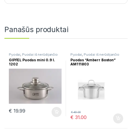
Panašūs produktai
Puodai
,
Puodai iš nerūdijančio
Puodai
,
Puodai iš nerūdijančio
plieno
plieno
GIPFEL Puodas mini 0.9 l.
Puodas “Amberr Boston”
1202
AM111803
€
19.99
€
49.00
€
31.00