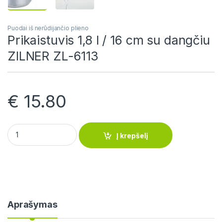
Puodai iš nerūdijančio plieno
Prikaistuvis 1,8 l / 16 cm su dangčiu
ZILNER ZL-6113
€
15.80
Prikaistuvis 1,8 l / 16 cm su dangčiu ZILNER ZL-6113 quantity
Į krepšelį
Aprašymas