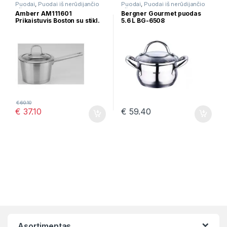
Puodai
,
Puodai iš nerūdijančio
Puodai
,
Puodai iš nerūdijančio
plieno
plieno
Amberr AM111601
Bergner Gourmet puodas
Prikaistuvis Boston su stikl.
5.6 L BG-6508
dangčiu 16cm 1,7l
€
60.10
€
37.10
€
59.40
Asortimentas