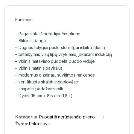
Funkcijos:
– Pagaminta iš nerūdijančio plieno
– Stiklinis dangtis
– Dugnas tolygiai paskirsto ir ilgai išlaiko šilumą
– pritaikymas visų tipų viryklėms, įskaitant indukciją
– vidinis matavimo puodelis puodo viduje
– vidinis matinis paviršius
– modernus dizainas, suvirintos rankenos
– sertifikuota skalbti indaplovėse
– snapelis padažams pilti
– Dydis: 16 cm x 8,5 cm (1,8 L)
Kategorija:
Puodai iš nerūdijančio plieno
Žyma:
Prikaistuvis