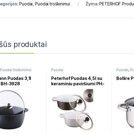
egorijos:
Puodai
,
Puodai troškinimui
Žyma:
PETERHOF Produk
šūs produktai
Puodai troškinimui
Puodai
Puodai
,
Pu
plieno
nn Puodas 3,1l
Peterhof Puodas 4,5l su
Bollire 
s BH-3928
keraminiu paviršiumi PH-
15735-24