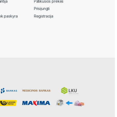
ntija
Patikusios prekės
Prisijungti
k paskyra
Registracija