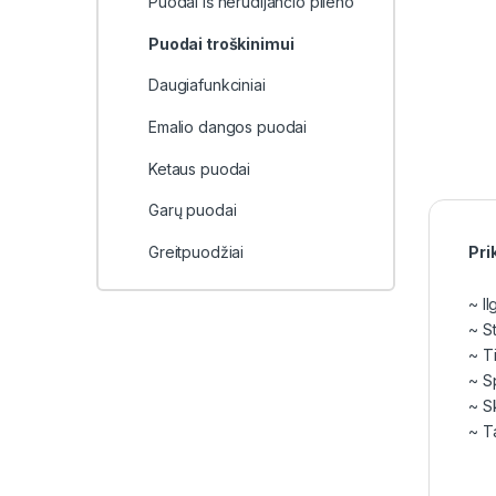
Puodai iš nerūdijančio plieno
Puodai troškinimui
Daugiafunkciniai
Emalio dangos puodai
Ketaus puodai
Garų puodai
Greitpuodžiai
Pri
~ Il
~ S
~ Ti
~ S
~ S
~ Ta