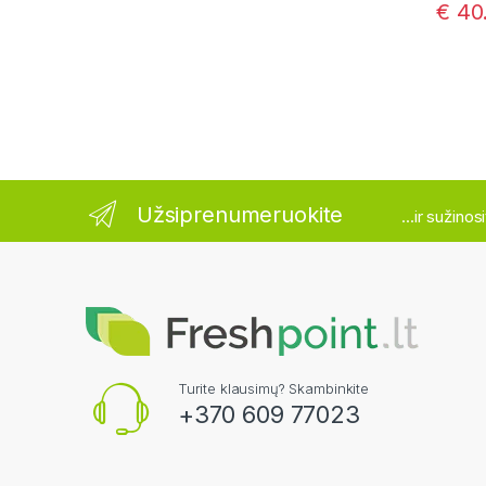
€
40
Užsiprenumeruokite
...ir sužino
Turite klausimų? Skambinkite
+370 609 77023