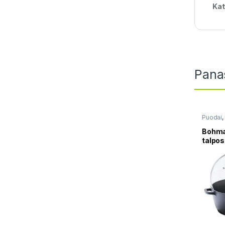
Kat
Pana
Puodai
,
Bohma
talpo