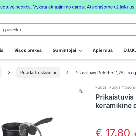
duotuvė nedirba. Vyksta atnaujinimo darbai. Atsiprašome už laikinu
or:
is
Visos prekės
Gamintojai
Apie mus
D.U.K
Puodai troškinimui
Prikaistuvis Peterhof 1,25 L su
Puodai
,
Puodai troškini
Prikaistuvis
keramikine 
€
17.80