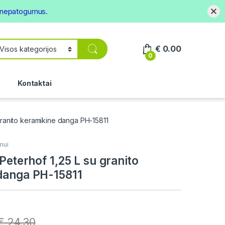
s nepatogumus.
€
0.00
0
.
Kontaktai
 granito keramikine danga PH-15811
mui
 Peterhof 1,25 L su granito
danga PH-15811
€
24.30