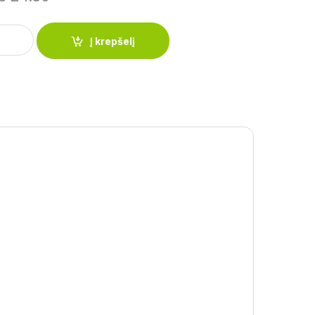
of 1,25 L su granito keramikine danga PH-15811 quantity
Į krepšelį