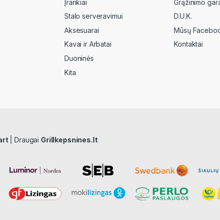
Įrankiai
Grąžinimo gara
Stalo serveravimui
D.U.K.
Aksesuarai
Mūsų Faceboo
Kavai ir Arbatai
Kontaktai
Duoninės
Kita
art
| Draugai
Grillkepsnines.lt