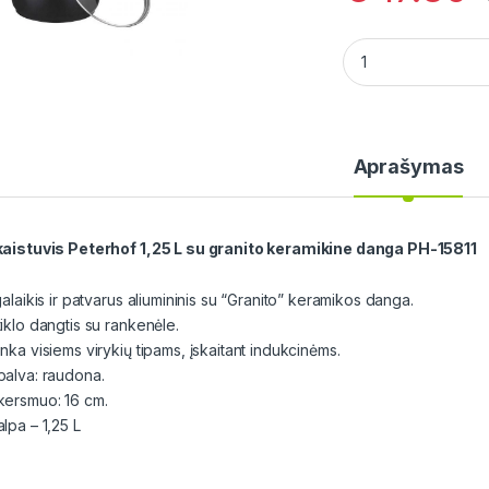
Prikaistuvis Peterh
Aprašymas
kaistuvis Peterhof 1,25 L su granito keramikine danga PH-15811
galaikis ir patvarus aliumininis su “Granito” keramikos danga.
tiklo dangtis su rankenėle.
nka visiems virykių tipams, įskaitant indukcinėms.
palva: raudona.
kersmuo: 16 cm.
lpa – 1,25 L