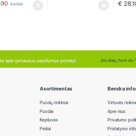
.90
€
28.1
€
57.50
This product has multiple variants. The o
site apie geriausius pasiūlymus pirmieji!
[mc4wp_form id=
Asortimentas
Bendra info
Puodų rinkiniai
Virtuvės reikm
Puodai
Apie mus
Keptuvės
Privatumo poli
Peiliai
Pristatymo inf