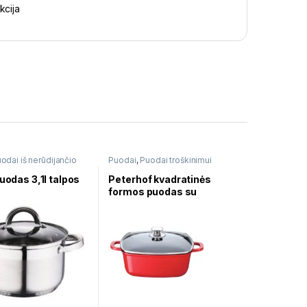
cija
odai iš nerūdijančio
Puodai
,
Puodai troškinimui
Puodas 3,1l talpos
Peterhof kvadratinės
formos puodas su
dangčiu 4,5 l PH-15803-
24