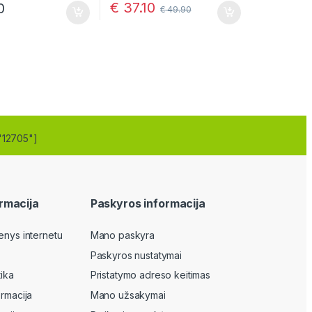
€
37.10
0
€
49.90
ptions may be chosen on the product page
"12705"]
rmacija
Paskyros informacija
enys internetu
Mano paskyra
Paskyros nustatymai
tika
Pristatymo adreso keitimas
ormacija
Mano užsakymai