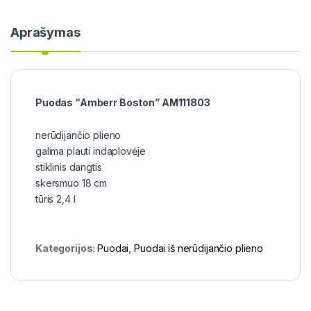
Aprašymas
Puodas “Amberr Boston” AM111803
nerūdijančio plieno
galima plauti indaplovėje
stiklinis dangtis
skersmuo 18 cm
tūris 2,4 l
Kategorijos:
Puodai
,
Puodai iš nerūdijančio plieno