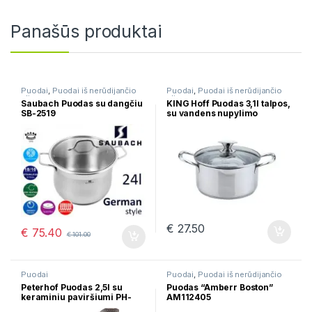
Panašūs produktai
Puodai
,
Puodai iš nerūdijančio
Puodai
,
Puodai iš nerūdijančio
plieno
plieno
Saubach Puodas su dangčiu
KING Hoff Puodas 3,1l talpos,
SB-2519
su vandens nupylimo
funkcija KH-4503
€
27.50
€
75.40
€
101.00
Puodai
Puodai
,
Puodai iš nerūdijančio
plieno
Peterhof Puodas 2,5l su
Puodas “Amberr Boston”
keraminiu paviršiumi PH-
AM112405
15735-20