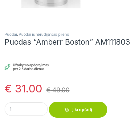
Puodai
,
Puodai iš nerūdijančio plieno
Puodas “Amberr Boston” AM111803
€
31.00
€
49.00
Puodas "Amberr Boston" AM111803 quantity
Į krepšelį