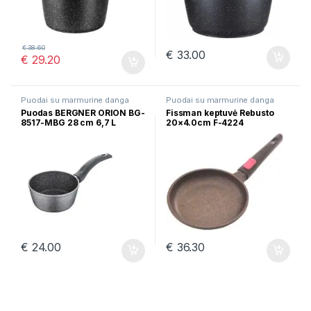
€
38.60
€
33.00
€
29.20
Puodai su marmurine danga
Puodai su marmurine danga
Puodas BERGNER ORION BG-
Fissman keptuvė Rebusto
8517-MBG 28 cm 6,7 L
20×4.0cm F-4224
€
24.00
€
36.30