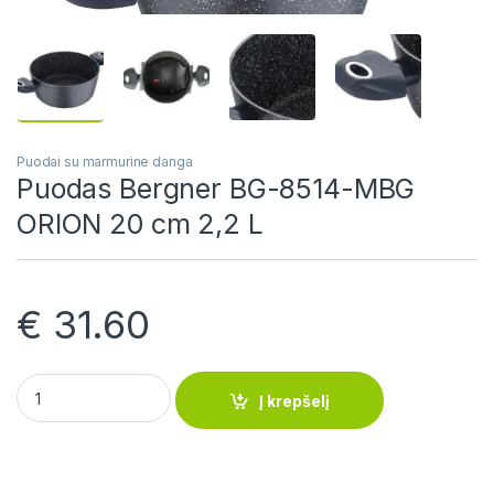
Puodai su marmurine danga
Puodas Bergner BG-8514-MBG
ORION 20 cm 2,2 L
€
31.60
Puodas Bergner BG-8514-MBG ORION 20 cm 2,2 L quantity
Į krepšelį