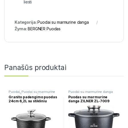
liesti
Kategorija:
Puodai su marmurine danga
Žyma:
BERGNER Puodas
Panašūs produktai
Puodai
,
Puodai su marmurine
Puodai su marmurine danga
danga
,
Puodai troškinimui
Granito padengimo puodas
Puodas su marmurine
24cm 6,2L su stikliniu
danga ZILNER ZL-7009
dangčiu FRICO