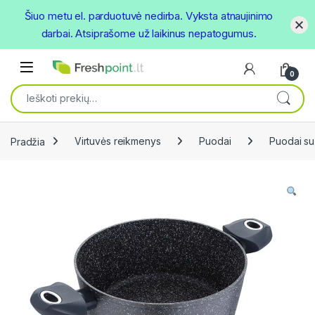
Šiuo metu el. parduotuvė nedirba. Vyksta atnaujinimo
darbai. Atsiprašome už laikinus nepatogumus.
Skip to navigation
Skip to content
Open
0
Ieškoti:
Pradžia
Virtuvės reikmenys
Puodai
Puodai su