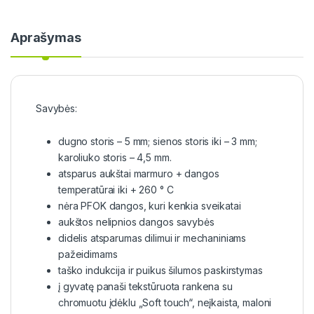
Aprašymas
Savybės:
dugno storis – 5 mm; sienos storis iki – 3 mm;
karoliuko storis – 4,5 mm.
atsparus aukštai marmuro + dangos
temperatūrai iki + 260 ° С
nėra PFOK dangos, kuri kenkia sveikatai
aukštos nelipnios dangos savybės
didelis atsparumas dilimui ir mechaniniams
pažeidimams
taško indukcija ir puikus šilumos paskirstymas
į gyvatę panaši tekstūruota rankena su
chromuotu įdėklu „Soft touch“, neįkaista, maloni