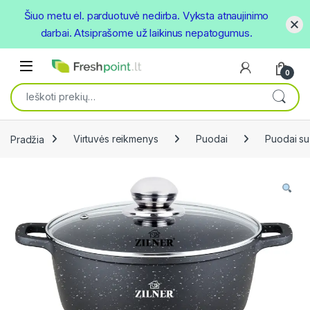
Šiuo metu el. parduotuvė nedirba. Vyksta atnaujinimo
darbai. Atsiprašome už laikinus nepatogumus.
Skip to navigation
Skip to content
Open
0
Ieškoti:
Pradžia
Virtuvės reikmenys
Puodai
Puodai su