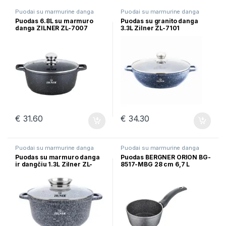
Puodai su marmurine danga
Puodai su marmurine danga
Puodas 6.8L su marmuro
Puodas su granito danga
danga ZILNER ZL-7007
3.3L Zilner ZL-7101
€
31.60
€
34.30
Puodai su marmurine danga
Puodai su marmurine danga
Puodas su marmuro danga
Puodas BERGNER ORION BG-
ir dangčiu 1.3L Zilner ZL-
8517-MBG 28 cm 6,7 L
7071