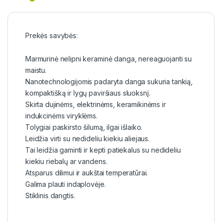
Prekės savybės:
Marmurinė nelipni keraminė danga, nereaguojanti su
maistu.
Nanotechnologijomis padaryta danga sukuria tankią,
kompaktišką ir lygų paviršiaus sluoksnį.
Skirta dujinėms, elektrinėms, keramikinėms ir
indukcinėms viryklėms.
Tolygiai paskirsto šilumą, ilgai išlaiko.
Leidžia virti su nedideliu kiekiu aliejaus.
Tai leidžia gaminti ir kepti patiekalus su nedideliu
kiekiu riebalų ar vandens.
Atsparus dilimui ir aukštai temperatūrai.
Galima plauti indaplovėje.
Stiklinis dangtis.