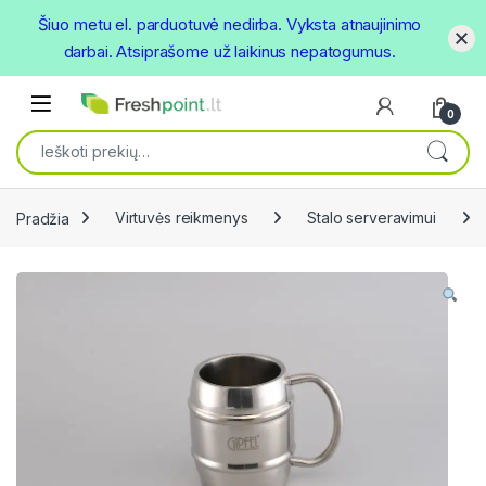
Šiuo metu el. parduotuvė nedirba. Vyksta atnaujinimo
darbai. Atsiprašome už laikinus nepatogumus.
Skip to navigation
Skip to content
Open
0
Ieškoti:
Pradžia
Virtuvės reikmenys
Stalo serveravimui