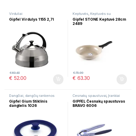
Virduliai
Keptuvės
,
Keptuvės su
marmurine danga
Gipfel Virdulys 1155 2,7l
Gipfel STONE Keptuvė 28cm
2489
€
60.40
€
75.99
€
52.00
€
63.30
Dangčiai, dangčių rankenos
Česnakų spaustuvai
,
Įrankiai
Gipfel Gium Stiklinis
GIPFEL Česnakų spaustuvas
dangtelis 1026
BRAVO 6006