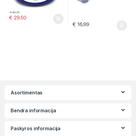
€
40.70
€
29.50
€
16.99
Asortimentas
Bendra informacija
Paskyros informacija