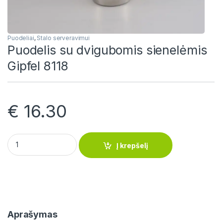
Puodeliai
,
Stalo serveravimui
Puodelis su dvigubomis sienelėmis
Gipfel 8118
€
16.30
Puodelis su dvigubomis sienelėmis Gipfel 8118 quantity
Į krepšelį
Aprašymas