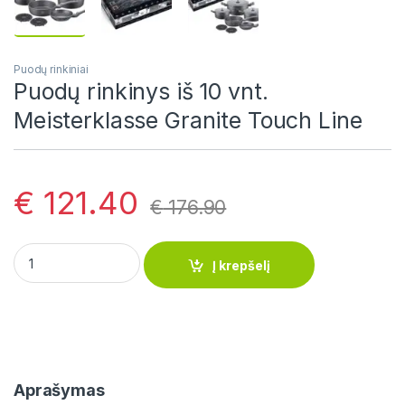
Puodų rinkiniai
Puodų rinkinys iš 10 vnt.
Meisterklasse Granite Touch Line
€
121.40
€
176.90
Puodų rinkinys iš 10 vnt. Meisterklasse Granite Touch Line qua
Į krepšelį
Aprašymas