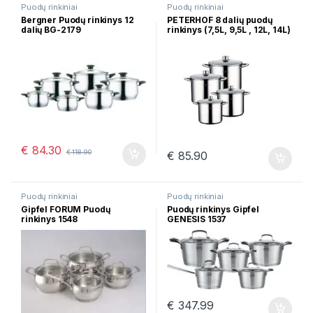
Puodų rinkiniai
Puodų rinkiniai
Bergner Puodų rinkinys 12
PETERHOF 8 dalių puodų
dalių BG-2179
rinkinys (7,5L, 9,5L , 12L, 14L)
PH-15171
€
84.30
€
118.90
€
85.90
Puodų rinkiniai
Puodų rinkiniai
Gipfel FORUM Puodų
Puodų rinkinys Gipfel
rinkinys 1548
GENESIS 1537
€
347.99