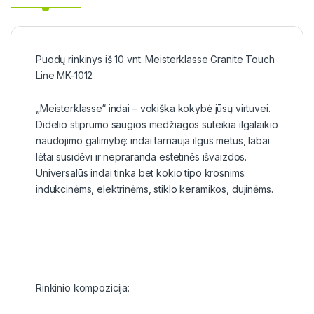
Puodų rinkinys iš 10 vnt. Meisterklasse Granite Touch
Line MK-1012
„Meisterklasse“ indai – vokiška kokybė jūsų virtuvei.
Didelio stiprumo saugios medžiagos suteikia ilgalaikio
naudojimo galimybę: indai tarnauja ilgus metus, labai
lėtai susidėvi ir nepraranda estetinės išvaizdos.
Universalūs indai tinka bet kokio tipo krosnims:
indukcinėms, elektrinėms, stiklo keramikos, dujinėms.
Rinkinio kompozicija: