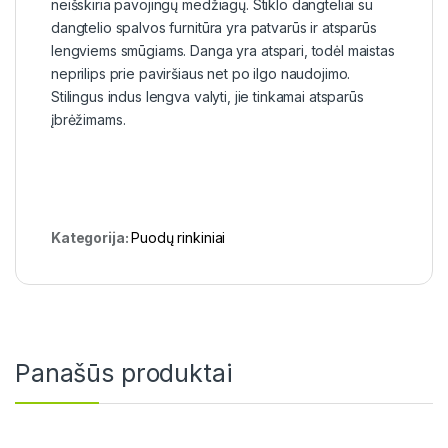
neišskiria pavojingų medžiagų. Stiklo dangteliai su
dangtelio spalvos furnitūra yra patvarūs ir atsparūs
lengviems smūgiams. Danga yra atspari, todėl maistas
neprilips prie paviršiaus net po ilgo naudojimo.
Stilingus indus lengva valyti, jie tinkamai atsparūs
įbrėžimams.
Kategorija:
Puodų rinkiniai
Panašūs produktai