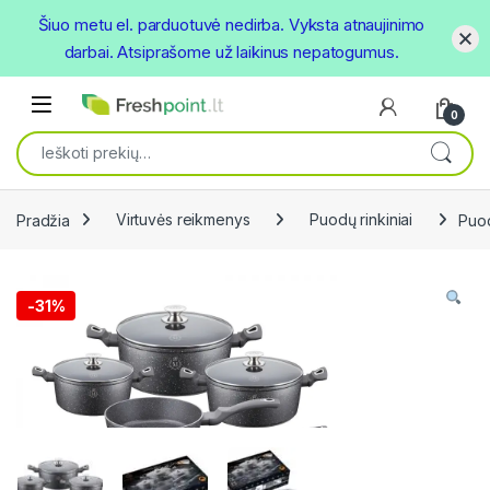
Šiuo metu el. parduotuvė nedirba. Vyksta atnaujinimo
darbai. Atsiprašome už laikinus nepatogumus.
Skip to navigation
Skip to content
Open
0
Ieškoti:
Pradžia
Virtuvės reikmenys
Puodų rinkiniai
Puod
-
31%