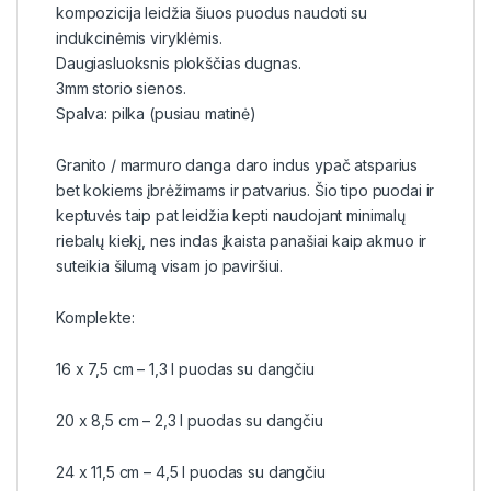
kompozicija leidžia šiuos puodus naudoti su
indukcinėmis viryklėmis.
Daugiasluoksnis plokščias dugnas.
3mm storio sienos.
Spalva: pilka (pusiau matinė)
Granito / marmuro danga daro indus ypač atsparius
bet kokiems įbrėžimams ir patvarius. Šio tipo puodai ir
keptuvės taip pat leidžia kepti naudojant minimalų
riebalų kiekį, nes indas įkaista panašiai kaip akmuo ir
suteikia šilumą visam jo paviršiui.
Komplekte:
16 x 7,5 cm – 1,3 l puodas su dangčiu
20 x 8,5 cm – 2,3 l puodas su dangčiu
24 x 11,5 cm – 4,5 l puodas su dangčiu