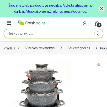
Šiuo metu el. parduotuvė nedirba. Vyksta atnaujinimo
darbai. Atsiprašome už laikinus nepatogumus.
Skip to navigation
Skip to content
Open
0
Ieškoti:
Pradžia
Virtuvės reikmenys
Be kategorijos
Puod