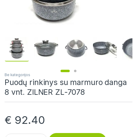
Be kategorijos
Puodų rinkinys su marmuro danga
8 vnt. ZILNER ZL-7078
€
92.40
Puodų rinkinys su marmuro danga 8 vnt. ZILNER ZL-7078 quan