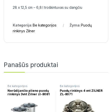
28 x 12,5 cm – 6,8 l troškintuvas su dangčiu
Kategorija:
Be kategorijos
Žyma:
Puodų
rinkinys Zilner
Panašūs produktai
Be kategorijos
Be kategorijos
Nerūdijančio plieno puodų
Puodų rinkinys 4 vnt ZILNER
rinkinys 3vnt Zilner zl-8081
ZL-8071