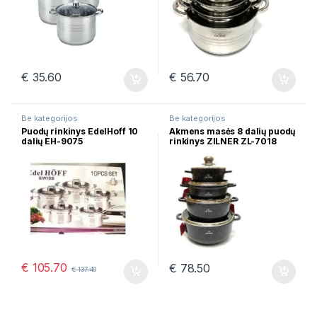
€
35.60
€
56.70
Be kategorijos
Be kategorijos
Puodų rinkinys EdelHoff 10
Akmens masės 8 dalių puodų
dalių EH-9075
rinkinys ZILNER ZL-7018
€
105.70
€
78.50
€
137.40