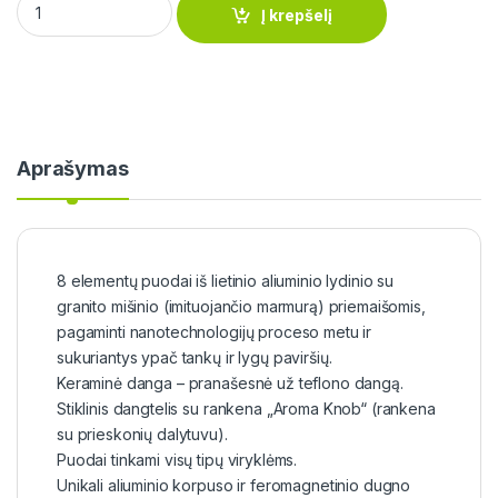
Į krepšelį
Aprašymas
8 elementų puodai iš lietinio aliuminio lydinio su
granito mišinio (imituojančio marmurą) priemaišomis,
pagaminti nanotechnologijų proceso metu ir
sukuriantys ypač tankų ir lygų paviršių.
Keraminė danga – pranašesnė už teflono dangą.
Stiklinis dangtelis su rankena „Aroma Knob“ (rankena
su prieskonių dalytuvu).
Puodai tinkami visų tipų viryklėms.
Unikali aliuminio korpuso ir feromagnetinio dugno